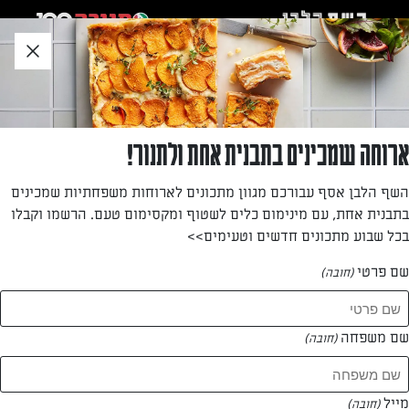
לג
אזור
וכן
חתון
»
»
דף הבית
...
לביבות פפנאש
לביבות פפנאש
ארוחה שמכינים בתבנית אחת ולתנור!
לביבות נהדרות על מצע שמנת חמוצה שעושות כבוד למטבח
השף הלבן אסף עבורכם מגוון מתכונים לארוחות משפחתיות שמכינים
הרומני
בתבנית אחת, עם מינימום כלים לשטוף ומקסימום טעם. הרשמו וקבלו
בכל שבוע מתכונים חדשים וטעימים>>
מאת: חיה דר
שם פרטי
(חובה)
שם משפחה
(חובה)
מייל
(חובה)