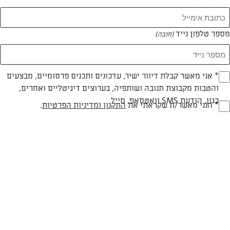
מספר טלפון נייד
(חובה)
* אני מאשר קבלת דיוור ישיר, עדכונים ותכנים פרסומיים, מבצעים
(חובה)
והטבות מקבוצת תנובה ושותפיה, בערוצים דיגיטליים ואחרים,
צילום: חיה דר
כגון, הודעת SMS וואטסאפ, מייל
* הנני מאשר/ת שקראתי את
התקנון ומדיניות הפרטיות
.
(חובה)
חלבי
עד 40 דק
קלה
סוג מתכון
זמן הכנה
רמת מיומנות
המרכיבים ל 13 לביבות: