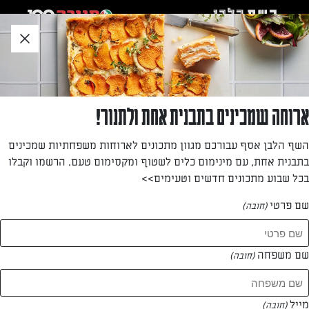
לג
אזור
וכן
חתון
»
»
דף הבית
...
פילה סלמון אפוי בחרדל ודבש
פילה סלמון אפוי בחרדל ודבש
ארוחה שמכינים בתבנית אחת ולתנור!
מתכון קלאסי, מהיר וחגיגי לפילה סלמון אפוי בחרדל ודבש
השף הלבן אסף עבורכם מגוון מתכונים לארוחות משפחתיות שמכינים
שיהפוך את את ארוחת החג שלכם – לטעימה במיוחד
בתבנית אחת, עם מינימום כלים לשטוף ומקסימום טעם. הרשמו וקבלו
בכל שבוע מתכונים חדשים וטעימים>>
מאת: נטע ליבנה
שם פרטי
(חובה)
שם משפחה
(חובה)
מייל
(חובה)