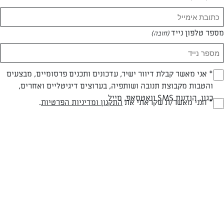
מספר טלפון נייד
(חובה)
* אני מאשר קבלת דיוור ישיר, עדכונים ותכנים פרסומיים, מבצעים
(חובה)
צילום: נטע ליבנה
עיצוב: נטע ליבנה
והטבות מקבוצת תנובה ושותפיה, בערוצים דיגיטליים ואחרים,
כגון, הודעת SMS וואטסאפ, מייל
* הנני מאשר/ת שקראתי את
התקנון ומדיניות הפרטיות
.
(חובה)
פרווה
עד 20 דק
בינונית
סוג מתכון
זמן הכנה
רמת מיומנות
המרכיבים ל 6-8 מנות: