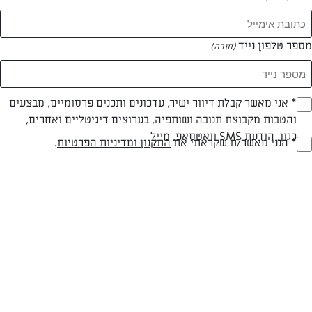
מספר טלפון נייד
(חובה)
* אני מאשר קבלת דיוור ישיר, עדכונים ותכנים פרסומיים, מבצעים
(חובה)
והטבות מקבוצת תנובה ושותפיה, בערוצים דיגיטליים ואחרים,
צילום: נעמי אבליוביץ'
עיצוב: נעמי אבליוביץ'
כגון, הודעת SMS וואטסאפ, מייל
* הנני מאשר/ת שקראתי את
התקנון ומדיניות הפרטיות
.
(חובה)
בשרי
60 דק
קלה
סוג מתכון
זמן הכנה
רמת מיומנות
המרכיבים ל 4 מנות: