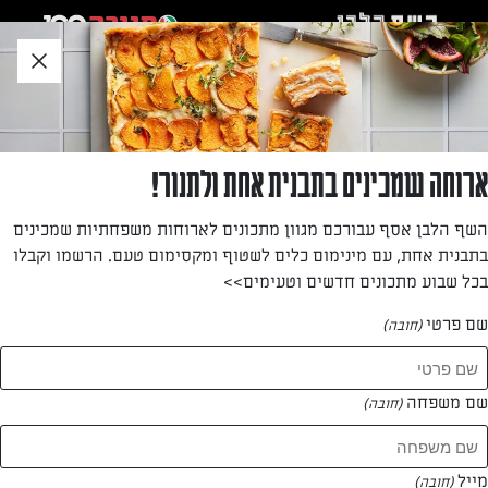
לג
אזור
וכן
חתון
»
»
דף הבית
...
צ'ילי קון קרנה
צ'ילי קון קרנה
ארוחה שמכינים בתבנית אחת ולתנור!
הישר ממקסיקו מגיע אלינו תבשיל בשר ושעועית ארומטי על
השף הלבן אסף עבורכם מגוון מתכונים לארוחות משפחתיות שמכינים
בסיס רוטב עגבניות
בתבנית אחת, עם מינימום כלים לשטוף ומקסימום טעם. הרשמו וקבלו
בכל שבוע מתכונים חדשים וטעימים>>
מאת: נעמי אבליוביץ'
שם פרטי
(חובה)
שם משפחה
(חובה)
מייל
(חובה)