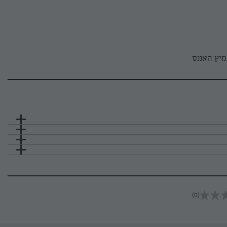
מיץ האננס
(0)