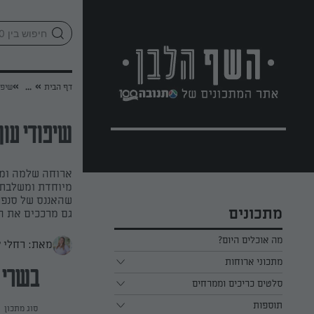
לג
אזור
וכן
חתון
»
»
דף הבית
...
שיפו
שיפודי עוף
ארוחה שלמה ומד
מיוחדת ומשלבת 
שהאננס של סנפרו
מתכונים
גם מרככים את ה
מה אוכלים היום?
מאת: רחלי 
מתכוני ארוחות
בשרי
ארוחת בוקר
סלטים כריכים וממרחים
תוספות
ארוחת צהריים
כל הסלטים כריכים וממרחים
סוג מתכון