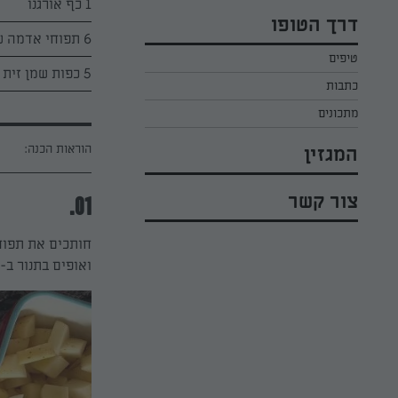
1 כף אורגנו
כל הקינוחים לפסח
אפרת ליכטנשטט
דרך הטופו
סלטים לפסח
6 תפוחי אדמה שטופים
קארין בנולול
טיפים
עוגיות לפסח
מירי כהן
5 כפות שמן זית
כתבות
רובי מיכאל
מתכונים
הוראות הכנה:
המגזין
צור קשר
01.
חותכים את תפוח
ואופים בתנור ב-200 מעלות במשך שעה או עד הזהבה.