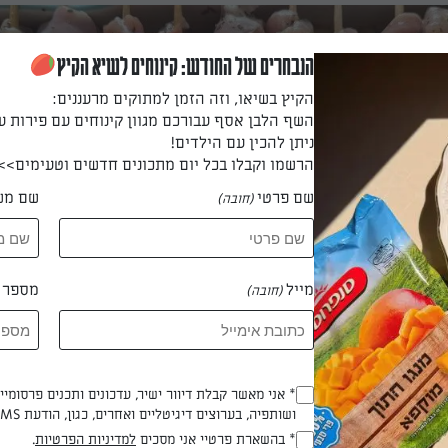
הנבחרים של החודש: קינוחים לשיא הקיץ
הקיץ בשיאו, וזה הזמן למתוקים מרעננים:
השף הלבן אסף עבורכם מגוון קינוחים עם פירות ע
ניתן להכין עם הילדים!
הרשמו וקבלו בכל יום מתכונים חדשים וטעימים>>
שם פרטי
שם מש
(חובה)
מייל
מספר ט
(חובה)
Opt_In
* אני מאשר קבלת דיוור ישיר, עדכונים ותכנים פרסומי
ושותפיה, בערוצים דיגיטליים ואחרים, כגון, הודעת SMS וואטסאפ, מייל
(חובה)
RegulationsApproved
* בהשארת פרטיי אני מסכים
למדיניות הפרטיות
.