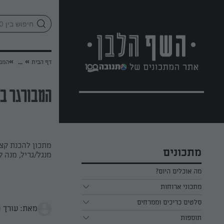
לג
אזור
וכן
חתון
»
»
דף הבית
...
המבו
המבורגר בי
מתכון להכנת קצ
מתכונים
מנגל/גריל, מנה 
מה אוכלים היום?
מתכוני ארוחות
ארוחת בוקר
סלטים כריכים וממרחים
מאת: עורך 
תוספות
ארוחת צהריים
כל הסלטים כריכים וממרחים