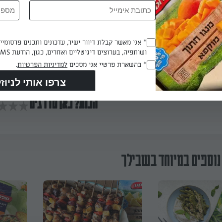
.
Opt_In
* אני מאשר קבלת דיוור ישיר, עדכונים ותכנים פרסומי
ושותפיה, בערוצים דיגיטליים ואחרים, כגון, הודעת SMS וואטסאפ, מייל
(חובה)
ם על מנגל או לטגן.
RegulationsApproved
* בהשארת פרטיי אני מסכים
למדיניות הפרטיות
.
(חובה)
הכנת? כאן מדרגים
נוספים במיוחד בשבילך