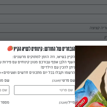
ריה קצוצה
ק
 (לקבלת בשר רך)
הנבחרים של החודש: קינוחים לשיא הקיץ
הקיץ בשיאו, וזה הזמן למתוקים מרעננים:
השף הלבן אסף עבורכם מגוון קינוחים עם פירות ע
ניתן להכין עם הילדים!
הרשמו וקבלו בכל יום מתכונים חדשים וטעימים>>
שם פרטי
שם מש
(חובה)
ומרים ביחד כולל הבצל.
מייל
מספר ט
(חובה)