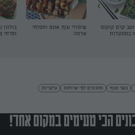
וטב קרם קוקוס
שיפודי עוף, אננס ותפוחי
בולונז ע
ו במסעדות
אדמה
ופרחי פ
בשר ועוף
מתכונים לפי ארוחות
עיקריות
נים הכי טעימים במקום אחד!