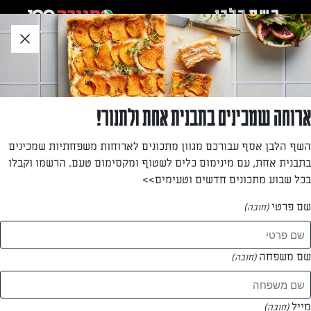
לג
אזור
וכן
חתון
»
»
דף הבית
...
סלט שעועית ירוקה, אפרסק, גבינת פטה כבשים ואגוזי לוז קלויים
סלט שעועית ירוקה, אפרסק, גבינת פטה כבשים
ארוחה שמכינים בתבנית אחת ולתנור!
ואגוזי לוז קלויים
השף הלבן אסף עבורכם מגוון מתכונים לארוחות משפחתיות שמכינים
בתבנית אחת, עם מינימום כלים לשטוף ומקסימום טעם. הרשמו וקבלו
סלט שעועית ירוקה, חלוטה וצרובה קלות, עם אפרסק רענן ופריך,
בכל שבוע מתכונים חדשים וטעימים>>
פירורי גבינת פטה כבשים ואגוזי לוז קלויים, עטופים ברוטב
וינגרט מפנק…. השילוב יפתיע אתכם!
שם פרטי
(חובה)
מאת: יעל גרטי
שם משפחה
(חובה)
מייל
(חובה)