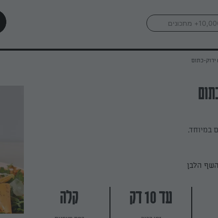
ירוק-כתום
תום
 במיוחד.
השף הלבן
עד 10 דק
קלה