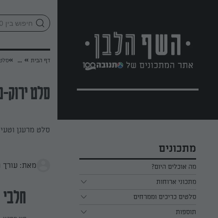
לג
אזור
וכן
חתון
»
»
דף הבית
...
סלט 
סלט ירוק-כ
סלט מרענן וטעים
מתכונים
מאת: עורך 
מה אוכלים היום?
מתכוני ארוחות
חלבי
ארוחת בוקר
סלטים כריכים וממרחים
תוספות
ארוחת צהריים
כל הסלטים כריכים וממרחים