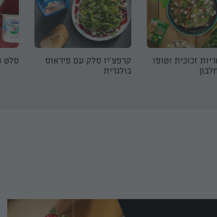
יות זכוכית וטופו
קרפצ'יו סלק עם פיראוס
סלט פ
לבון
בולגרית