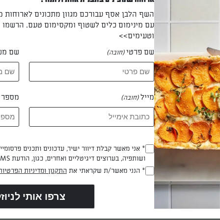
השף הלבן אסף עבורכם מגוון מתכונים לארוחות 
עם מינימום כלים לשטוף ומקסימום טעם. הרשמו ו
וטעימים>>
שם פרטי
שם מש
(חובה)
ערבב את כל החומרים יחדיו בעזרת מטרפה ולשמור בצד.
מייל
מספר ט
(חובה)
להכנת קוביות דלעת: לערבב את הקוביות דלעת עם 2 כפות שמן, מלח+ פלפל 
* אני מאשר קבלת דיוור ישיר, עדכונים ותכנים פרסומי
ת רכות ומקבלות חריכה קלה.
(חובה)
ושותפיה, בערוצים דיגיטליים ואחרים, כגון, הודעת SMS וואטסאפ, מייל
* הנני מאשר/ת שקראתי את
התקנון ומדיניות הפרטיות
(חובה)
או קולפן ליצור רצועות דקות מכמות הדלעת הנוספת.