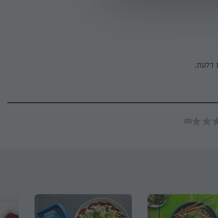
 דלעת,
(0)