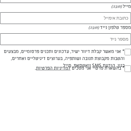
מייל
(חובה)
מספר טלפון נייד
(חובה)
Opt_I
* אני מאשר קבלת דיוור ישיר, עדכונים ותכנים פרסומיים, מבצעים
והטבות מקבוצת תנובה ושותפיה, בערוצים דיגיטליים ואחרים,
(חובה)
כגון, הודעת SMS וואטסאפ, מייל
RegulationsApprove
* בהשארת פרטיי אני מסכים
למדיניות הפרטיות
.
(חובה)
צילום: אפרת ליכטנשטט
פרווה
עד 20 דק
קלה