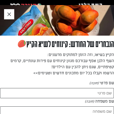
לג
אזור
וכן
חתון
»
»
דף הבית
...
סלט טופו חם טבעוני
סלט טופו חם טבעוני
הנבחרים של החודש: קינוחים לשיא הקיץ
סלט שכולם יאהבו עם טופו שספג טעמי ירקות, מוגש חם.
הקיץ בשיאו, וזה הזמן למתוקים מרעננים:
השף הלבן אסף עבורכם מגוון קינוחים עם פירות עונתיים, קרמים
מאת: אינס ינאי
קטיפתיים, שגם ניתן להכין עם הילדים!
הרשמו וקבלו בכל יום מתכונים חדשים וטעימים>>
שם פרטי
(חובה)
שם משפחה
(חובה)