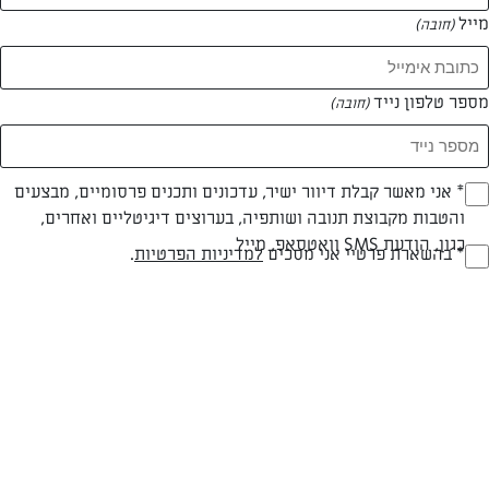
מייל
(חובה)
מספר טלפון נייד
(חובה)
צילום: נמרוד סונדרס
עיצוב: נעה קנריק
Opt_I
* אני מאשר קבלת דיוור ישיר, עדכונים ותכנים פרסומיים, מבצעים
והטבות מקבוצת תנובה ושותפיה, בערוצים דיגיטליים ואחרים,
(חובה)
פרווה
30 דק
קלה
כגון, הודעת SMS וואטסאפ, מייל
RegulationsApprove
* בהשארת פרטיי אני מסכים
למדיניות הפרטיות
.
(חובה)
סוג מתכון
זמן הכנה
רמת מיומנות
המרכיבים ל 4 מנות:
מצרכים: