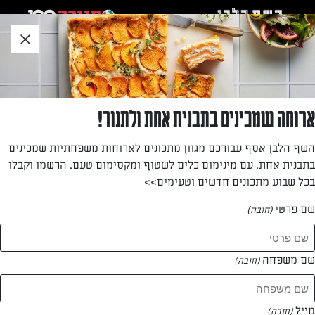
לג
אזור
וכן
חתון
»
»
דף הבית
...
מרק יוגורט מתובל
מרק יוגורט מתובל
ארוחה שמכינים בתבנית אחת ולתנור!
אחד המרקים הטעימים שיש. המרק מעובה במרכיב לא שגרתי –
השף הלבן אסף עבורכם מגוון מתכונים לארוחות משפחתיות שמכינים
קמח חומוס, והוא עשיר בטעמים וחריף במקצת. ההכנה פשוטה
בתבנית אחת, עם מינימום כלים לשטוף ומקסימום טעם. הרשמו וקבלו
וקלה.
בכל שבוע מתכונים חדשים וטעימים>>
מאת: דנית סלומון
שם פרטי
(חובה)
שם משפחה
(חובה)
מייל
(חובה)