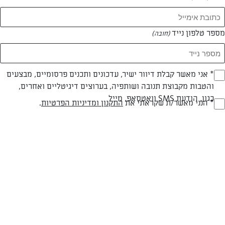
מספר טלפון נייד
(חובה)
* אני מאשר קבלת דיוור ישיר, עדכונים ותכנים פרסומיים, מבצעים
(חובה)
צילום: יהודית אביב
עיצוב: יהודה סלומון
והטבות מקבוצת תנובה ושותפיה, בערוצים דיגיטליים ואחרים,
כגון, הודעת SMS וואטסאפ, מייל
* הנני מאשר/ת שקראתי את
התקנון ומדיניות הפרטיות
.
(חובה)
חלבי
עד 20 דק
קלה
סוג מתכון
זמן הכנה
רמת מיומנות
המרכיבים ל 4: