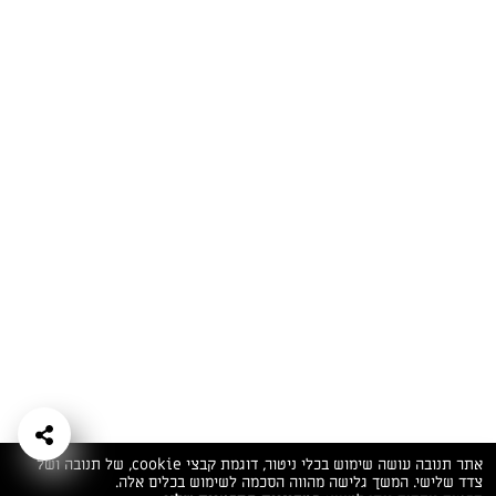
המתכונים הכי טעימים במקום אחד!
השף הלבן אסף עבורכם מתכונים חלומיים לחורף
מפנק! השאירו פרטים וקבלו מתכונים חדשים בכל
יום>>
צרפו אותי לניוזלטר
ערוצי השף
מדיניות
מפת אתר
שאלות
יצירת קשר
תנאי שימוש
פרטיות
ותשובות
הצהרת נגישות
אתר תנובה עושה שימוש בכלי ניטור, דוגמת קבצי cookie, של תנובה ושל
צדד שלישי. המשך גלישה מהווה הסכמה לשימוש בכלים אלה.