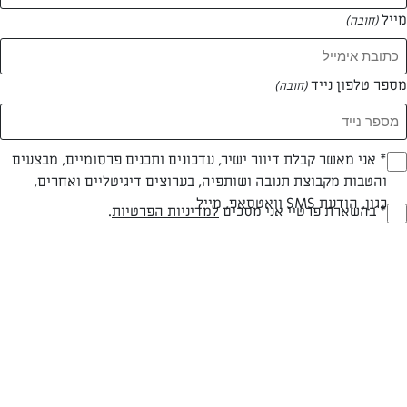
מייל
(חובה)
מספר טלפון נייד
(חובה)
צילום: פאני רבינוביץ'
עיצוב: פאני רבינוביץ'
Opt_I
* אני מאשר קבלת דיוור ישיר, עדכונים ותכנים פרסומיים, מבצעים
והטבות מקבוצת תנובה ושותפיה, בערוצים דיגיטליים ואחרים,
(חובה)
כגון, הודעת SMS וואטסאפ, מייל
RegulationsApprove
* בהשארת פרטיי אני מסכים
למדיניות הפרטיות
.
חלבי
עד 40 דק
קלה
(חובה)
סוג מתכון
זמן הכנה
רמת מיומנות
המרכיבים ל 2-4: