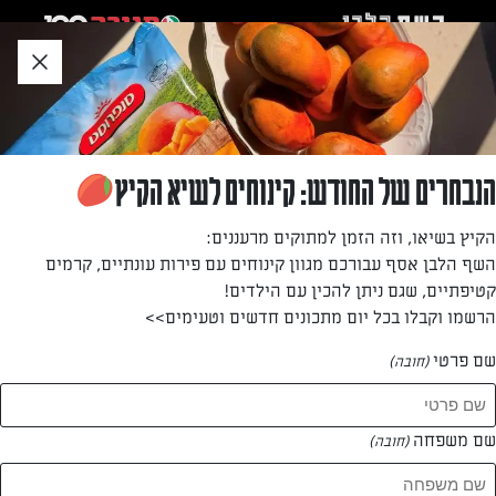
לג
אזור
וכן
חתון
»
»
דף הבית
...
פוקצ'ה בצלים מקורמלים, אגסים וגבינת רוקפור
פוקצ'ה בצלים מקורמלים, אגסים וגבינת רוקפור
הנבחרים של החודש: קינוחים לשיא הקיץ
משדרגים את בראנץ' סוף השבוע עם פוקצ'ה נהדרת עם גבינת
הקיץ בשיאו, וזה הזמן למתוקים מרעננים:
רוקפור, אגסים ובצל מקורמל. תופתעו כמה השילוב הזה פשוט
השף הלבן אסף עבורכם מגוון קינוחים עם פירות עונתיים, קרמים
מושלם
קטיפתיים, שגם ניתן להכין עם הילדים!
הרשמו וקבלו בכל יום מתכונים חדשים וטעימים>>
מאת: פאני רבינוביץ'
שם פרטי
(חובה)
שם משפחה
(חובה)