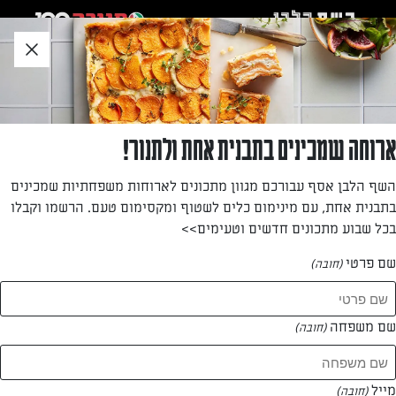
לג
אזור
וכן
חתון
»
»
דף הבית
...
לחמניות גבינת חמד לפסח – ללא גלוטן
לחמניות גבינת חמד לפסח – ללא גלוטן
ארוחה שמכינים בתבנית אחת ולתנור!
לחמניות פריכות ומשגעות, שכולם יאהבו בפסח.
השף הלבן אסף עבורכם מגוון מתכונים לארוחות משפחתיות שמכינים
בתבנית אחת, עם מינימום כלים לשטוף ומקסימום טעם. הרשמו וקבלו
מאת: יעל גרטי
בכל שבוע מתכונים חדשים וטעימים>>
שם פרטי
(חובה)
שם משפחה
(חובה)
מייל
(חובה)