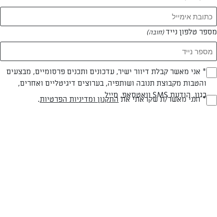
מספר טלפון נייד
(חובה)
* אני מאשר קבלת דיוור ישיר, עדכונים ותכנים פרסומיים, מבצעים
(חובה)
והטבות מקבוצת תנובה ושותפיה, בערוצים דיגיטליים ואחרים,
חלבי
עד 40 דק
בינונית
כגון, הודעת SMS וואטסאפ, מייל
* הנני מאשר/ת שקראתי את
התקנון ומדיניות הפרטיות
.
(חובה)
סוג מתכון
זמן הכנה
רמת מיומנות
המרכיבים ל 21:
250 גרם (1 חבילה) גבינת חמד 16% פיראוס
1 ביצה גדולה