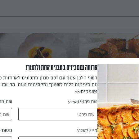
ארוחה שמכינים בתבנית אחת ולתנור!
השף הלבן אסף עבורכם מגוון מתכונים לארוחות 
עם מינימום כלים לשטוף ומקסימום טעם. הרשמו ו
בוש עם קרם גזר וג'ינג'ר
אמנון מושחם עם סלק מזוגג, פלחי
לעת
תפוזים ותפוח פינק ליידי מקורמל
וטעימים>>
ושלמת! קוביות דג נפלאות עם
השילוב המפתיע של דג האמנון עם הפירות, הופ
רך מושלמת לפתוח את השנה
המנה לאחת המיוחדות בשולחן החג
שם פרטי
שם מש
(חובה)
מייל
מספר ט
(חובה)