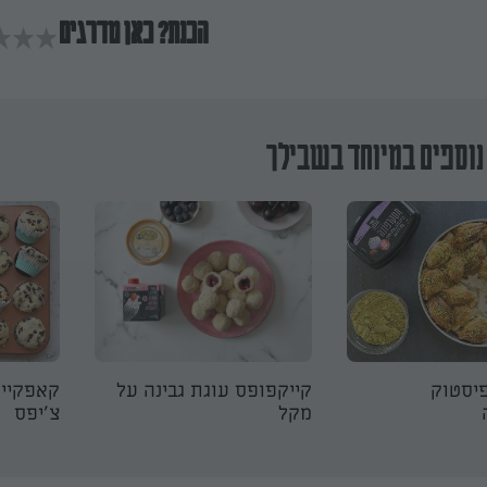
הכנת? כאן מדרגים
נוספים במיוחד בשבילך
יסטוק
קייקפופס עוגת גבינה על
קאפקייק
מקל
צ׳יפס