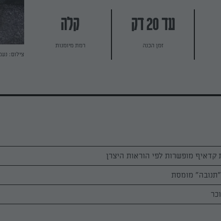
עד 20 דק
קלה
זמן הכנה
רמת מיומנות
צילום: נעמ