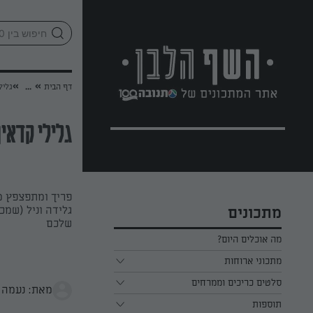
לג
אזור
וכן
חתון
»
»
דף הבית
...
גליל
גלילי קדאיף
פריך ומתפצפץ מב
גלידה וניל (שמכ
מתכונים
שלכם
מה אוכלים היום?
מתכוני ארוחות
ארוחת בוקר
סלטים כריכים וממרחים
מאת: נעמה 
תוספות
ארוחת צהריים
כל הסלטים כריכים וממרחים