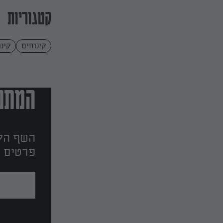
קטגוריות
קינוחים
קינ
המתכו
השף הלב
פרטים ו