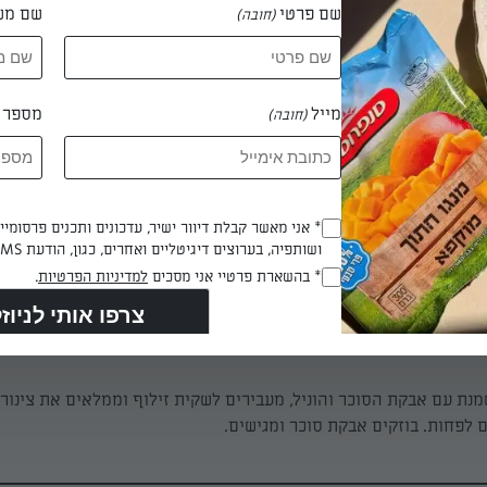
שם פרטי
שם מש
(חובה)
מחממים תנור ל-170 מעלות ומרפדים תבנית בנייר אפיה. משמנים גלילי מתכת או קונ
 מומלץ לעטוף אותם בנייר אפיה. אם אין גלילי מתכת ייעודיים, מגלגלי
ס"מ.
מייל
מספר ט
(חובה)
מלפפים אטריות סביב צינורות המתכת ומניחים בתבנית. אופים 
Opt_In
* אני מאשר קבלת דיוור ישיר, עדכונים ותכנים פרסומי
ושותפיה, בערוצים דיגיטליים ואחרים, כגון, הודעת SMS וואטסאפ, מייל
(חובה)
RegulationsApproved
* בהשארת פרטיי אני מסכים
למדיניות הפרטיות
.
 דקות
(חובה)
ת עם אבקת הסוכר והוניל, מעבירים לשקית זילוף וממלאים את צינור
לפחות. בוזקים אבקת סוכר ומגישים.