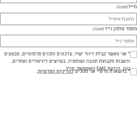
מייל
(חובה)
מספר טלפון נייד
(חובה)
צילום: יהודה סולומון
עיצוב: יהודה סולומון
Opt_I
* אני מאשר קבלת דיוור ישיר, עדכונים ותכנים פרסומיים, מבצעים
והטבות מקבוצת תנובה ושותפיה, בערוצים דיגיטליים ואחרים,
(חובה)
עד 20 דק
קלה
כגון, הודעת SMS וואטסאפ, מייל
RegulationsApprove
* בהשארת פרטיי אני מסכים
למדיניות הפרטיות
.
זמן הכנה
רמת מיומנות
(חובה)
המרכיבים ל 30 עוגיות:
200 גרם בוטנים מטוגנים מלוחים