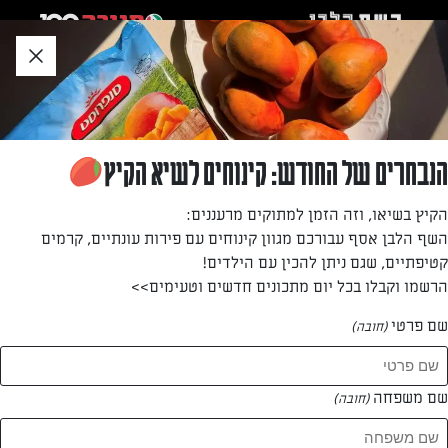
לג
אזור
וכן
חתון
»
»
דף הבית
...
עוגיות מתוקות מבוטנים מלוחים
עוגיות מתוקות מבוטנים מלוחים
הנבחרים של החודש: קינוחים לשיא הקיץ
עוגיות בטעם מתוק־מלוח ממכר
הקיץ בשיאו, וזה הזמן למתוקים מרעננים:
השף הלבן אסף עבורכם מגוון קינוחים עם פירות עונתיים, קרמים
מאת: דנית סולומון
קטיפתיים, שגם ניתן להכין עם הילדים!
הרשמו וקבלו בכל יום מתכונים חדשים וטעימים>>
שם פרטי
(חובה)
שם משפחה
(חובה)