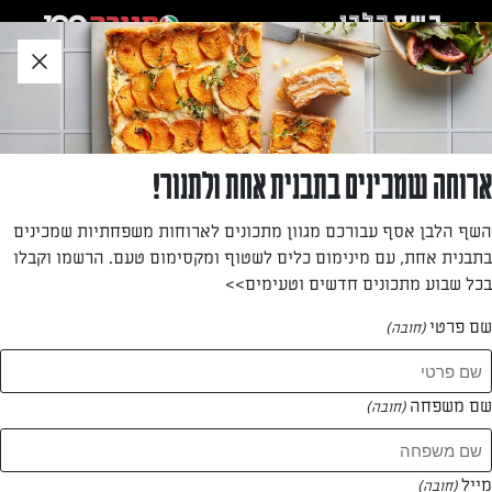
לג
אזור
וכן
חתון
»
»
דף הבית
...
כדורי נפוליאון בציפוי שוקולד
כדורי נפוליאון בציפוי שוקולד
ארוחה שמכינים בתבנית אחת ולתנור!
קשה להאמין כמה קל ופשוט להכין את ה"בונבונים" היפים
השף הלבן אסף עבורכם מגוון מתכונים לארוחות משפחתיות שמכינים
האלה. מערבבים גבינת שמנת ופירורי עוגיות לתערובת, מגלגלים
בתבנית אחת, עם מינימום כלים לשטוף ומקסימום טעם. הרשמו וקבלו
כדורים, וטובלים בשוקולד
בכל שבוע מתכונים חדשים וטעימים>>
מאת: דנית סלומון
שם פרטי
(חובה)
שם משפחה
(חובה)
מייל
(חובה)