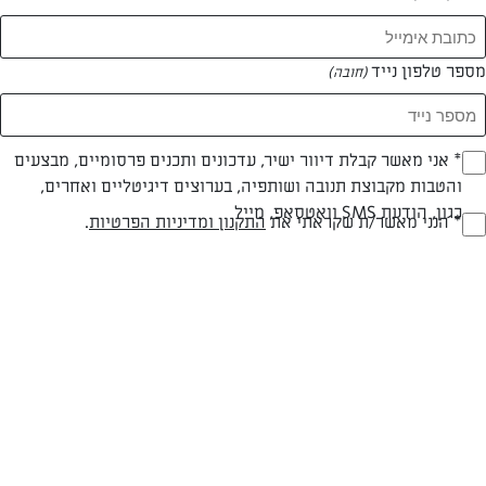
מספר טלפון נייד
(חובה)
* אני מאשר קבלת דיוור ישיר, עדכונים ותכנים פרסומיים, מבצעים
(חובה)
צילום: יהודה סלומון
עיצוב: יהודה סלומון
והטבות מקבוצת תנובה ושותפיה, בערוצים דיגיטליים ואחרים,
כגון, הודעת SMS וואטסאפ, מייל
* הנני מאשר/ת שקראתי את
התקנון ומדיניות הפרטיות
.
(חובה)
חלבי
עד 40 דק
קלה
סוג מתכון
זמן הכנה
רמת מיומנות
המרכיבים ל 20 כדורים: