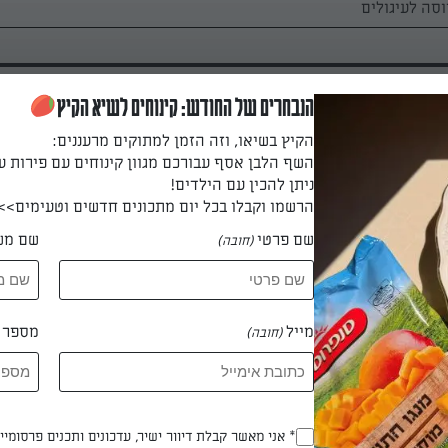
הנבחרים של החודש: קינוחים לשיא הקיץ
הקיץ בשיאו, וזה הזמן למתוקים מרעננים:
השף הלבן אסף עבורכם מגוון קינוחים עם פירות ע
ניתן להכין עם הילדים!
ה.
הרשמו וקבלו בכל יום מתכונים חדשים וטעימים>>
שם פרטי
שם מש
(חובה)
יחים את הקמח, אבקת אפייה, סודה לשתייה, קינמון, מלח ומערבבים ה
מייל
מספר ט
(חובה)
 או בעזרת מיקסר ידני, מערבלים את החמאה והסוכר לתערובת תפוחה ו
ים ומערבלים היטב בין אחת לשניה. מוסיפים וניל, רום שמנת חמוצה ו
Opt_In
* אני מאשר קבלת דיוור ישיר, עדכונים ותכנים פרסומי