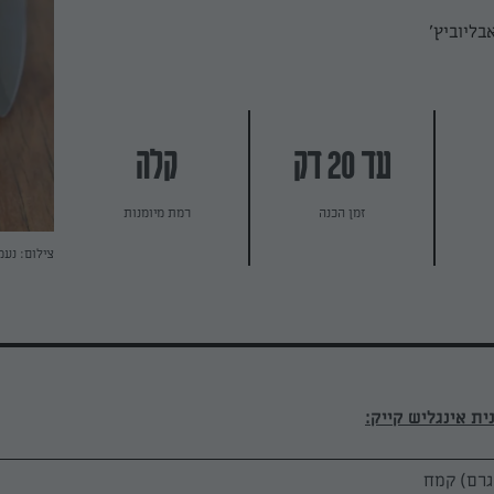
בליוביץ'
עד 20 דק
קלה
זמן הכנה
רמת מיומנות
צילום: נעמ
ת אינגליש קייק: