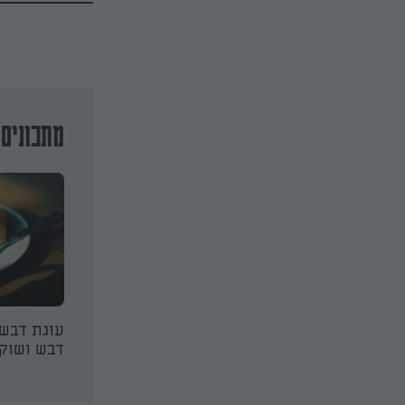
מתכונים 
ננה
עוגת גזר ובננה
עוגת דבש־
דבש ושוק