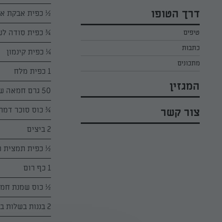
כל הקינוחים לפסח
אפרת ליכטנשטט
דרך הטופו
½ כפית אבקת אפ
סלטים לפסח
קארין בנולול
¾ כפית סודה לש
טיפים
עוגיות לפסח
מירי כהן
כתבות
¼ כפית קינמון
רובי מיכאל
מתכונים
1 כפית מלח
המגזין
50 גרם חמאה של תנובה, רכה
¾ כוס סוכר דמרר
צור קשר
2 ביצים
½ כפית תמצית ונ
1 כף רום
½ כוס שמנת חמוצה בטע
2 בננות בשלות ביותר, מעוכות