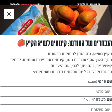
לג
אזור
וכן
חתון
»
»
דף הבית
...
אייס קפה
אייס קפה
הנבחרים של החודש: קינוחים לשיא הקיץ
משקה קפה קר בגרסה קלה להכנה ובתוספת שוקולד חלב
הקיץ בשיאו, וזה הזמן למתוקים מרעננים:
ושוקולד לבן, פינוק מתוק וקפוא לימי הקיץ
השף הלבן אסף עבורכם מגוון קינוחים עם פירות עונתיים, קרמים
קטיפתיים, שגם ניתן להכין עם הילדים!
מאת: ליאור צדוק
הרשמו וקבלו בכל יום מתכונים חדשים וטעימים>>
שם פרטי
(חובה)
שם משפחה
(חובה)