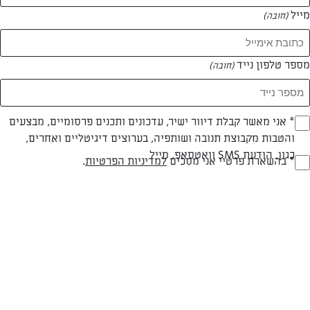
מייל
(חובה)
מספר טלפון נייד
(חובה)
Opt_I
* אני מאשר קבלת דיוור ישיר, עדכונים ותכנים פרסומיים, מבצעים
והטבות מקבוצת תנובה ושותפיה, בערוצים דיגיטליים ואחרים,
(חובה)
חלבי
עד 10 דק
קלה
כגון, הודעת SMS וואטסאפ, מייל
RegulationsApprove
* בהשארת פרטיי אני מסכים
למדיניות הפרטיות
.
סוג מתכון
זמן הכנה
רמת מיומנות
(חובה)
המרכיבים ל מנה אחת:
1 מקופלת שוקולד לבן