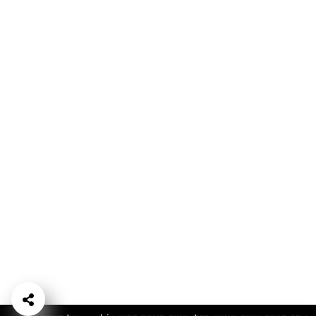
המתכונים הכי טעימים במקום אחד!
השף הלבן אסף עבורכם מתכונים חלומיים לחורף
מפנק! השאירו פרטים וקבלו מתכונים חדשים בכל
יום>>
צרפו אותי לניוזלטר
ערוצי השף
מדיניות
מפת אתר
שאלות
יצירת קשר
תנאי שימוש
פרטיות
ותשובות
הצהרת נגישות