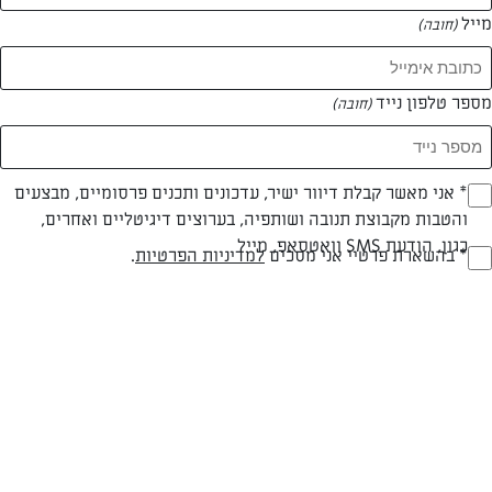
מייל
(חובה)
מספר טלפון נייד
(חובה)
Opt_I
* אני מאשר קבלת דיוור ישיר, עדכונים ותכנים פרסומיים, מבצעים
חלבי
עד 20 דק
קלה
והטבות מקבוצת תנובה ושותפיה, בערוצים דיגיטליים ואחרים,
(חובה)
כגון, הודעת SMS וואטסאפ, מייל
סוג מתכון
זמן הכנה
רמת מיומנות
RegulationsApprove
* בהשארת פרטיי אני מסכים
למדיניות הפרטיות
.
(חובה)
המרכיבים ל 8-10 קוראסונים:
לבצק:
3 כוסות קמח תופח