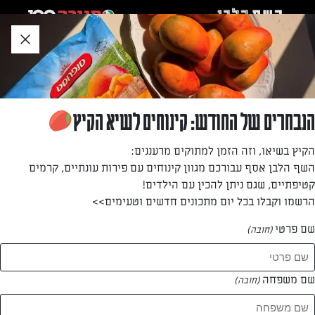
לג
אזור
וכן
חתון
»
»
דף הבית
...
קראוסון שוקולד קל להכנה ובמתכון ביתי
קראוסון שוקולד קל להכנה ובמתכון ביתי
הנבחרים של החודש: קינוחים לשיא הקיץ
מתכון מהיר וקל לקרואסון שוקולד עם פצפוצי שוקולד.
הקיץ בשיאו, וזה הזמן למתוקים מרעננים:
השף הלבן אסף עבורכם מגוון קינוחים עם פירות עונתיים, קרמים
מאת: ספיר איגל
קטיפתיים, שגם ניתן להכין עם הילדים!
הרשמו וקבלו בכל יום מתכונים חדשים וטעימים>>
שם פרטי
(חובה)
שם משפחה
(חובה)