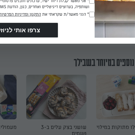
* אני מאשר קבלת דיוור ישיר, עדכונים ותכנים פרסומי
יגון אבקת סוכר ומזליפים ריבה מעל.
(חובה)
ושותפיה, בערוצים דיגיטליים ואחרים, כגון, הודעת SMS וואטסאפ, מייל
* הנני מאשר/ת שקראתי את
התקנון ומדיניות הפרטיות
(חובה)
הכנת? כאן מדרגים
נוספים במיוחד בשבילך
לו מתוקות במילוי
שושני בצק עלים ב-3
מעמולים
טעמים