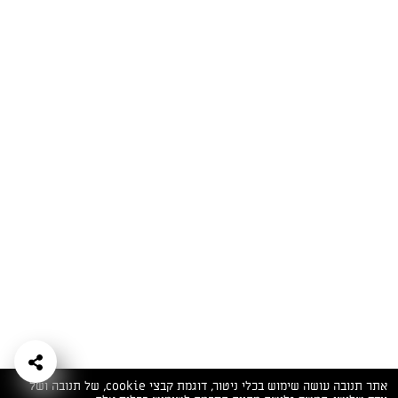
המתכונים הכי טעימים במקום אחד!
השף הלבן אסף עבורכם מתכונים חלומיים לחורף
מפנק! השאירו פרטים וקבלו מתכונים חדשים בכל
יום>>
צרפו אותי לניוזלטר
ערוצי השף
מדיניות
מפת אתר
שאלות
יצירת קשר
תנאי שימוש
פרטיות
ותשובות
הצהרת נגישות
אתר תנובה עושה שימוש בכלי ניטור, דוגמת קבצי cookie, של תנובה ושל