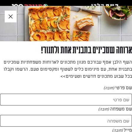
לג
אזור
וכן
חתון
»
»
דף הבית
...
דונאטס ללא התפחה בציפוי קרם וניל – מתכון מהיר הכנה
דונאטס ללא התפחה בציפוי קרם וניל – מתכון
ארוחה שמכינים בתבנית אחת ולתנור!
מהיר הכנה
השף הלבן אסף עבורכם מגוון מתכונים לארוחות משפחתיות שמכינים
בתבנית אחת, עם מינימום כלים לשטוף ומקסימום טעם. הרשמו וקבלו
מתכון מהיר ומרשים במיוחד לדונאטס בציפוי קרם וניל עם פטנט
בכל שבוע מתכונים חדשים וטעימים>>
שאינו גורש התפתחת בצק. את התוספות מעל ציפוי הוניל, אתם
תבחרו!
שם פרטי
(חובה)
מאת: אינס שילת ינאי
שם משפחה
(חובה)
מייל
(חובה)