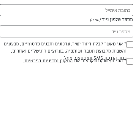
מספר טלפון נייד
(חובה)
* אני מאשר קבלת דיוור ישיר, עדכונים ותכנים פרסומיים, מבצעים
(חובה)
והטבות מקבוצת תנובה ושותפיה, בערוצים דיגיטליים ואחרים,
כגון, הודעת SMS וואטסאפ, מייל
* הנני מאשר/ת שקראתי את
התקנון ומדיניות הפרטיות
.
(חובה)
צילום: אפיק גבאי
עיצוב: נעה קנריק
חלבי
60 דק
בינונית
סוג מתכון
זמן הכנה
רמת מיומנות