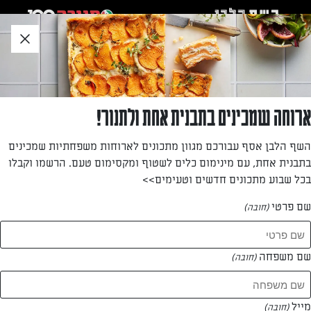
לג
אזור
וכן
חתון
»
»
דף הבית
...
גאלט תותים מבצק שקדים
גאלט תותים מבצק שקדים
ארוחה שמכינים בתבנית אחת ולתנור!
פאי תותים עם בצק שקדים בנראות כפרית שמכינים בכמה דקות
השף הלבן אסף עבורכם מגוון מתכונים לארוחות משפחתיות שמכינים
עבודה! מתכון קל ומהיר שיפתיע את האורחים בחג השבועות
בתבנית אחת, עם מינימום כלים לשטוף ומקסימום טעם. הרשמו וקבלו
הקרוב
בכל שבוע מתכונים חדשים וטעימים>>
מאת: שרית נובק
שם פרטי
(חובה)
שם משפחה
(חובה)
מייל
(חובה)