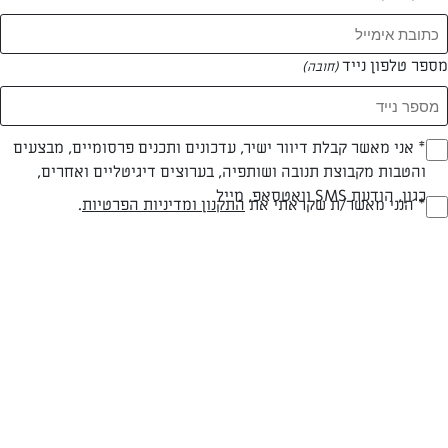
מספר טלפון נייד
(חובה)
* אני מאשר קבלת דיוור ישיר, עדכונים ותכנים פרסומיים, מבצעים
(חובה)
והטבות מקבוצת תנובה ושותפיה, בערוצים דיגיטליים ואחרים,
צילום: שרית נובק
עיצוב: שרית נובק
כגון, הודעת SMS וואטסאפ, מייל
* הנני מאשר/ת שקראתי את
התקנון ומדיניות הפרטיות
.
(חובה)
חלבי
עד 20 דק
קלה
סוג מתכון
זמן הכנה
רמת מיומנות
המרכיבים ל גאלט אחד: