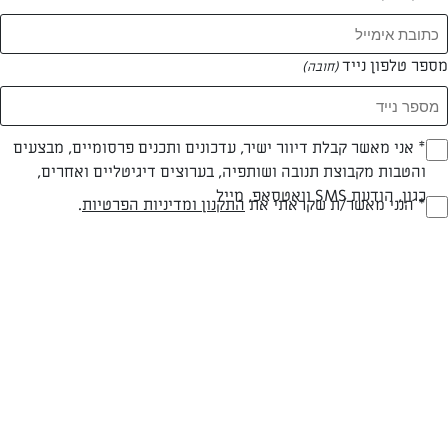
מספר טלפון נייד
(חובה)
* אני מאשר קבלת דיוור ישיר, עדכונים ותכנים פרסומיים, מבצעים
(חובה)
והטבות מקבוצת תנובה ושותפיה, בערוצים דיגיטליים ואחרים,
כגון, הודעת SMS וואטסאפ, מייל
* הנני מאשר/ת שקראתי את
התקנון ומדיניות הפרטיות
.
(חובה)
צילום: דור משה
עיצוב: דור משה
חלבי
עד 40 דק
קלה
סוג מתכון
זמן הכנה
רמת מיומנות