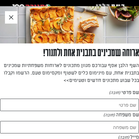
לג
אזור
וכן
חתון
»
»
דף הבית
...
שקשוקה ירוקה עם תרד, פטריות פורטבלו וגבינת עיזים
שקשוקה ירוקה עם תרד, פטריות פורטבלו וגבינת
ארוחה שמכינים בתבנית אחת ולתנור!
עיזים
השף הלבן אסף עבורכם מגוון מתכונים לארוחות משפחתיות שמכינים
בתבנית אחת, עם מינימום כלים לשטוף ומקסימום טעם. הרשמו וקבלו
בואו לשדרג את ארוחת הבוקר המשפחתית עם שקשוקה ירוקה
בכל שבוע מתכונים חדשים וטעימים>>
עם תרד, פטריות וגבינת פרומעז. מתכון של דור משה שלא
תאמינו כמה קל להכין. אצלנו הוא כבר הפך למתכון הקבוע
שם פרטי
(חובה)
מאת: דור משה
שם משפחה
(חובה)
מייל
(חובה)