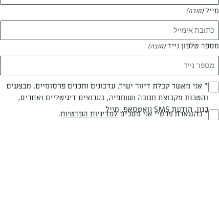
מייל
(חובה)
מספר טלפון נייד
(חובה)
Opt_I
* אני מאשר קבלת דיוור ישיר, עדכונים ותכנים פרסומיים, מבצעים
צילום: נעמה רן
והטבות מקבוצת תנובה ושותפיה, בערוצים דיגיטליים ואחרים,
(חובה)
כגון, הודעת SMS וואטסאפ, מייל
RegulationsApprove
* בהשארת פרטיי אני מסכים
למדיניות הפרטיות
.
(חובה)
פרווה
עד 20 דק
קלה
סוג מתכון
זמן הכנה
רמת מיומנות
המרכיבים ל 4-6: