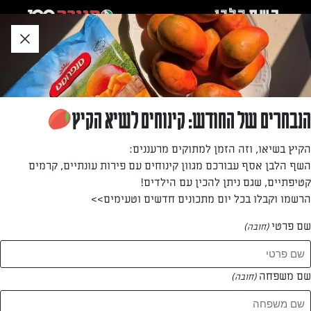
לג
אזור
וכן
חתון
»
»
דף הבית
...
פריטטה טבעונית (ללא גלוטן) עם ברוקולי וטופו
פריטטה טבעונית (ללא גלוטן) עם ברוקולי וטופו
הנבחרים של החודש: קינוחים לשיא הקיץ
פריכה מבחוץ, רכה מבפנים עם טעמים נהדרים של ברוקולי וטופו
הקיץ בשיאו, וזה הזמן למתוקים מרעננים:
בזיליקום. ארוחה מושלמת
השף הלבן אסף עבורכם מגוון קינוחים עם פירות עונתיים, קרמים
קטיפתיים, שגם ניתן להכין עם הילדים!
מאת: נעמה רן
הרשמו וקבלו בכל יום מתכונים חדשים וטעימים>>
שם פרטי
(חובה)
שם משפחה
(חובה)