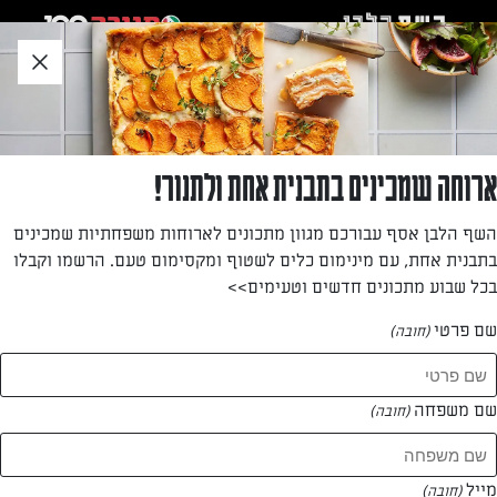
לג
אזור
וכן
חתון
»
»
דף הבית
...
מצות מגולגלות במילוי גבינות
מצות מגולגלות במילוי גבינות
ארוחה שמכינים בתבנית אחת ולתנור!
המתכון שישדרג לכם את פסח! המצות המגולגלות במילוי גבינות
השף הלבן אסף עבורכם מגוון מתכונים לארוחות משפחתיות שמכינים
של יונית צוקרמן שאתם פשוט חייבים לנסות
בתבנית אחת, עם מינימום כלים לשטוף ומקסימום טעם. הרשמו וקבלו
בכל שבוע מתכונים חדשים וטעימים>>
מאת: יונית צוקרמן
שם פרטי
(חובה)
שם משפחה
(חובה)
מייל
(חובה)