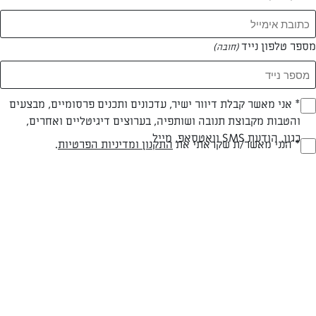
מספר טלפון נייד
(חובה)
* אני מאשר קבלת דיוור ישיר, עדכונים ותכנים פרסומיים, מבצעים
(חובה)
צילום: יונית צוקרמן
עיצוב: יונית צוקרמן
והטבות מקבוצת תנובה ושותפיה, בערוצים דיגיטליים ואחרים,
כגון, הודעת SMS וואטסאפ, מייל
* הנני מאשר/ת שקראתי את
התקנון ומדיניות הפרטיות
.
(חובה)
חלבי
עד 10 דק
קלה
סוג מתכון
זמן הכנה
רמת מיומנות
המרכיבים ל 20 יחידות: