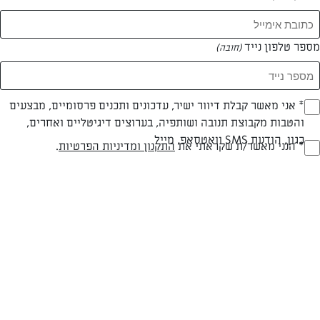
מספר טלפון נייד
(חובה)
* אני מאשר קבלת דיוור ישיר, עדכונים ותכנים פרסומיים, מבצעים
(חובה)
והטבות מקבוצת תנובה ושותפיה, בערוצים דיגיטליים ואחרים,
כגון, הודעת SMS וואטסאפ, מייל
חלבי
עד 10 דק
קלה
* הנני מאשר/ת שקראתי את
התקנון ומדיניות הפרטיות
.
(חובה)
סוג מתכון
זמן הכנה
רמת מיומנות
המרכיבים ל 17 לביבות גדולות:
שמן זית