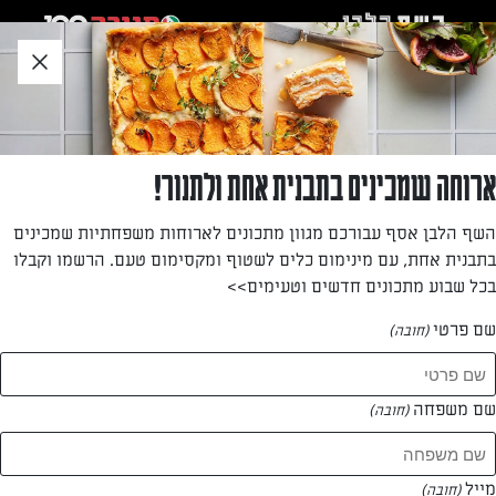
לג
אזור
וכן
חתון
»
»
דף הבית
...
לביבות תירס אפויות בשמונה דקות עבודה
לביבות תירס אפויות בשמונה דקות עבודה
ארוחה שמכינים בתבנית אחת ולתנור!
לביבות תירס משגעות ודיאטטיות-יחסית, שקשה להפסיק
השף הלבן אסף עבורכם מגוון מתכונים לארוחות משפחתיות שמכינים
לנשנש!
בתבנית אחת, עם מינימום כלים לשטוף ומקסימום טעם. הרשמו וקבלו
בכל שבוע מתכונים חדשים וטעימים>>
מאת: יעל גרטי
שם פרטי
(חובה)
שם משפחה
(חובה)
מייל
(חובה)