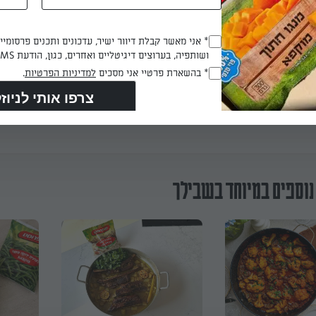
Opt_In
* אני מאשר קבלת דיוור ישיר, עדכונים ותכנים פרסומי
ושותפיה, בערוצים דיגיטליים ואחרים, כגון, הודעת SMS וואטסאפ, מייל
(חובה)
RegulationsApproved
* בהשארת פרטיי אני מסכים
למדיניות הפרטיות
.
(חובה)
הכנת? כאן מדרגים
נוספים במיוחד בשבילך