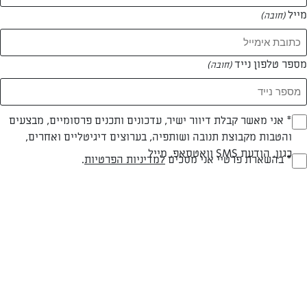
מייל
(חובה)
מספר טלפון נייד
(חובה)
Opt_I
* אני מאשר קבלת דיוור ישיר, עדכונים ותכנים פרסומיים, מבצעים
והטבות מקבוצת תנובה ושותפיה, בערוצים דיגיטליים ואחרים,
עד 20 דק
קלה
(חובה)
כגון, הודעת SMS וואטסאפ, מייל
RegulationsApprove
* בהשארת פרטיי אני מסכים
למדיניות הפרטיות
.
זמן הכנה
רמת מיומנות
(חובה)
המרכיבים ל 4 מנות:
3 ראשי שום שלמים נקיים ויפים.