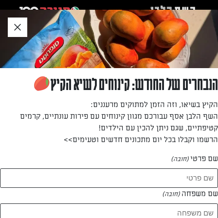
לג
אזור
וכן
חתון
»
»
דף הבית
...
שום שלם צלוי בגריל
שום שלם צלוי בגריל
הנבחרים של החודש: קינוחים לשיא הקיץ
תוספת לירקות ואנטיפסטי, מרקים, בשר ודגים, שיני שום
הקיץ בשיאו, וזה הזמן למתוקים מרעננים:
מתובלים שמעשירים בטעמם כל מנה
השף הלבן אסף עבורכם מגוון קינוחים עם פירות עונתיים, קרמים
קטיפתיים, שגם ניתן להכין עם הילדים!
מאת: עורך השף הלבן
הרשמו וקבלו בכל יום מתכונים חדשים וטעימים>>
שם פרטי
(חובה)
שם משפחה
(חובה)