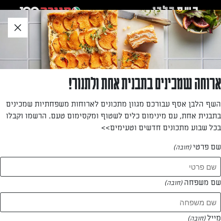
לג
אזור
וכן
חתון
»
»
דף הבית
...
ראמפ סטייק
ראמפ סטייק
ארוחה שמכינים בתבנית אחת ולתנור!
מתכון להכנת סטייק בדיוק במידה הרצויה
השף הלבן אסף עבורכם מגוון מתכונים לארוחות משפחתיות שמכינים
בתבנית אחת, עם מינימום כלים לשטוף ומקסימום טעם. הרשמו וקבלו
מאת: עורך השף הלבן
בכל שבוע מתכונים חדשים וטעימים>>
שם פרטי
(חובה)
שם משפחה
(חובה)
מייל
(חובה)