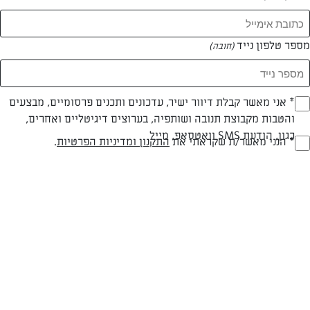
מספר טלפון נייד
(חובה)
* אני מאשר קבלת דיוור ישיר, עדכונים ותכנים פרסומיים, מבצעים
(חובה)
והטבות מקבוצת תנובה ושותפיה, בערוצים דיגיטליים ואחרים,
בשרי
עד 20 דק
קלה
כגון, הודעת SMS וואטסאפ, מייל
* הנני מאשר/ת שקראתי את
התקנון ומדיניות הפרטיות
.
(חובה)
סוג מתכון
זמן הכנה
רמת מיומנות
המרכיבים ל 1 מנה:
200 גרם סטייק שפיץ שייטל
2 כפות שמן צמחי