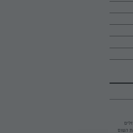
לים
יפים את השום