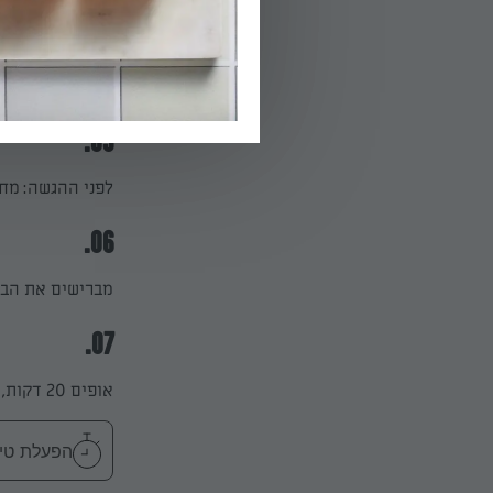
04.
מניחים את הבצק
05.
לפני ההגשה: מחממים ת
06.
מברישים את הבצ
07.
אופים 20 דקות, מעלים ל-180 ואופים עוד 10 דקות או עד להזהבה. מצננים, חותכים ומגישים.
הפעלת טיימר 20