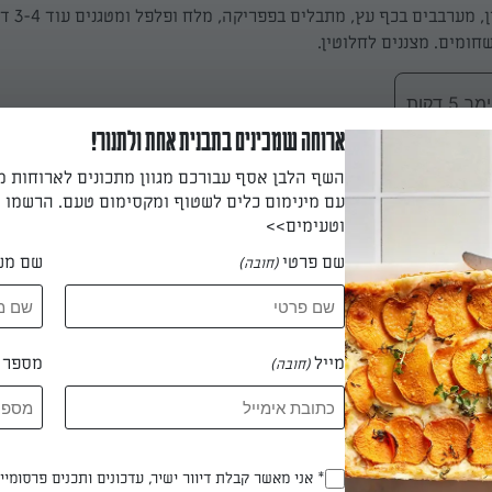
ואת הבשר הטחון, מע
חומים. מצננים לחלוטין.
 דקות
ארוחה שמכינים בתבנית אחת ולתנור!
השף הלבן אסף עבורכם מגוון מתכונים לארוחות 
עם מינימום כלים לשטוף ומקסימום טעם. הרשמו ו
אי משומנת בחצי מכמות הבצק, חותכים שוליים בעזרת מערוך שמועבר ע
וטעימים>>
התבנית ומהדקים. טיפ: אם יש זמן, מחוררים במזלג 
שם פרטי
שם מש
(חובה)
המלית על הקלתית ומעבירים למקרר.
 דקות
מייל
מספר ט
(חובה)
קורצים מיתרת הבצק המרודד עיגול בקוטר 26 ס״מ. בעזרת חתיכת פאזל יוצרים על
ם סכין חדה כדי לחתוך את הבצק.
* אני מאשר קבלת דיוור ישיר, עדכונים ותכנים פרסומי
(חובה)