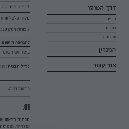
כל הקינוחים לפסח
אפרת ליכטנשטט
1 כפית פפריקה
דרך הטופו
סלטים לפסח
קארין בנולול
מלח ופלפל שחור
טיפים
עוגיות לפסח
מירי כהן
כתבות
2 כפות רסק עגבניות
רובי מיכאל
מתכונים
להברשה וקישוט:
המגזין
ביצה ושומשום
צור קשר
גודל תבנית:
תבנית 
הוראות הכנה:
01.
מכינים מראש את