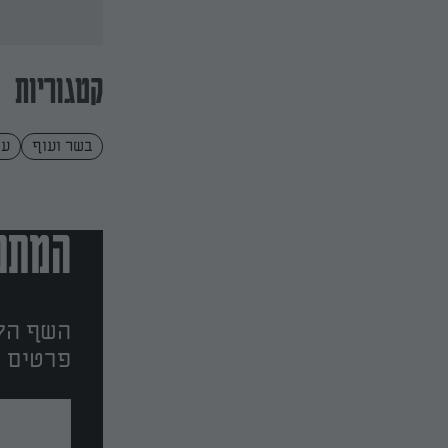
קטגוריות
בשר ועוף
עי
המתכו
השף הלב
פרטים ו