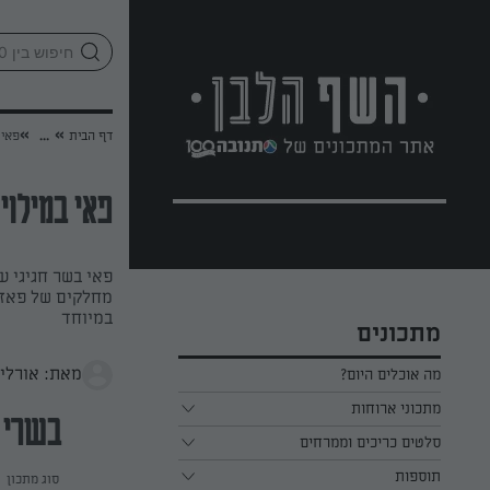
לג
אזור
וכן
חתון
»
»
דף הבית
...
פאי 
פאי במילוי
פאי בשר חגיגי ע
מחלקים של פאזל 
במיוחד
מתכונים
מאת: אורלי 
מה אוכלים היום?
מתכוני ארוחות
בשרי
ארוחת בוקר
סלטים כריכים וממרחים
תוספות
ארוחת צהריים
כל הסלטים כריכים וממרחים
סוג מתכון