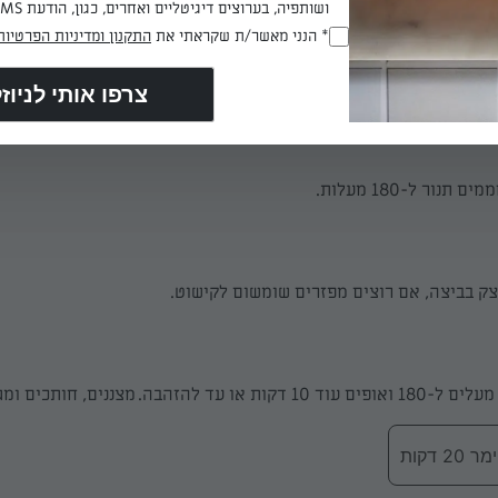
ושותפיה, בערוצים דיגיטליים ואחרים, כגון, הודעת SMS וואטסאפ, מייל
* הנני מאשר/ת שקראתי את
התקנון ומדיניות הפרטיות
(חובה)
 עם דוגמת חלקי הפאזל כשכבה עליונה מעל למלית. מחזירים למקרר.
נור ל-180 מעלות.
ק בביצה, אם רוצים מפזרים שומשום לקישוט.
 דקות