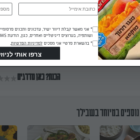
מכניסים לתנור שחומם מראש כ-25 דקות. מוסיפים לצד הבשר את בצל ומעליו את 
Opt_In
* אני מאשר קבלת דיוור ישיר, עדכונים ותכנים פרסומי
ושותפיה, בערוצים דיגיטליים ואחרים, כגון, הודעת SMS וואטסאפ, מייל
(חובה)
RegulationsApproved
* בהשארת פרטיי אני מסכים
למדיניות הפרטיות
.
 דקות
(חובה)
הכנת? כאן מדרגים
נוספים במיוחד בשבילך