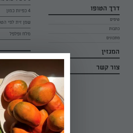
כל הקינוחים לפסח
אפרת ליכטנשטט
דרך הטופו
4 כפיות כמון
סלטים לפסח
קארין בנולול
טיפים
עוגיות לפסח
שמן זית לפי הט
מירי כהן
כתבות
רובי מיכאל
מלח ופלפל
מתכונים
המגזין
הוראות הכנה:
צור קשר
01.
חותכיםאת הסטיי
מוסיפים את החומ
02.
מוציאים מהמחבת