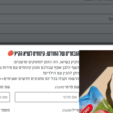
עם
הנבחרים של החודש: קינוחים לשיא הקיץ
הקיץ בשיאו, וזה הזמן למתוקים מרעננים:
השף הלבן אסף עבורכם מגוון קינוחים עם פירות ע
ניתן להכין עם הילדים!
ק לחלקים עבים ומשרים כל חלק עם יין לבן במשך כשלוש דקות. לאחר 
הרשמו וקבלו בכל יום מתכונים חדשים וטעימים>>
ץ ומטגנים ביחד טיגון מהיר לצריבה בלבד.
שם פרטי
שם מש
(חובה)
 את הבשר. מפלפלים, ממליחים, מוסיפים שמן זית ומתבלים לפי הטעם
מייל
מספר ט
(חובה)