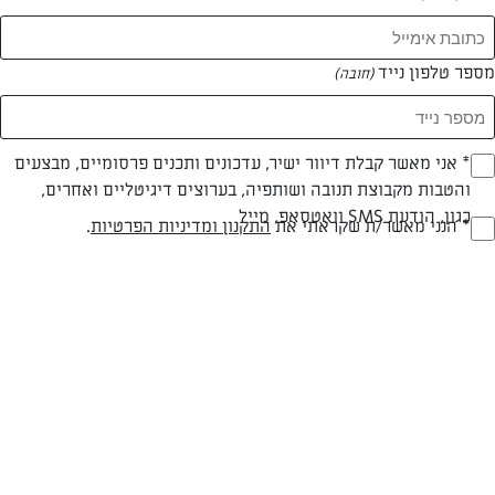
מספר טלפון נייד
(חובה)
* אני מאשר קבלת דיוור ישיר, עדכונים ותכנים פרסומיים, מבצעים
(חובה)
והטבות מקבוצת תנובה ושותפיה, בערוצים דיגיטליים ואחרים,
צילום: נעמה רן
כגון, הודעת SMS וואטסאפ, מייל
* הנני מאשר/ת שקראתי את
התקנון ומדיניות הפרטיות
.
(חובה)
בשרי
עד 40 דק
קלה
סוג מתכון
זמן הכנה
רמת מיומנות
המרכיבים ל 12: