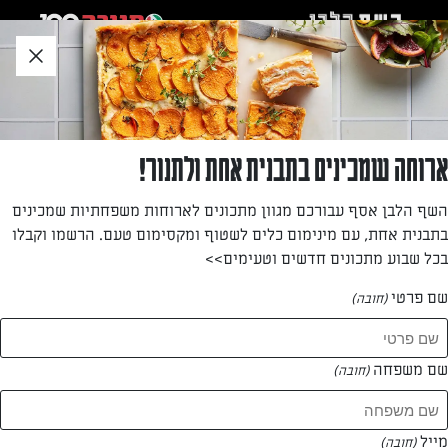
לג
אזור
וכן
חתון
»
»
דף הבית
...
לחמניות פרג במילוי בשר ופיסטוק
לחמניות פרג במילוי בשר ופיסטוק
ארוחה שמכינים בתבנית אחת ולתנור!
לחמניות רכות במילוי בשר מתובל. נפלאות לארוח, לפיקניקים,
השף הלבן אסף עבורכם מגוון מתכונים לארוחות משפחתיות שמכינים
לעבודה. את צורת הדלעת החמודה הן מקבלות בזכות פטנט
בתבנית אחת, עם מינימום כלים לשטוף ומקסימום טעם. הרשמו וקבלו
בכל שבוע מתכונים חדשים וטעימים>>
מאת: נעמה רן
שם פרטי
(חובה)
שם משפחה
(חובה)
מייל
(חובה)