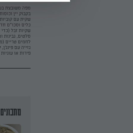
מפה משובצת בשב
בקבוק יין וכוס
שקית עם קוביות 
כלים וסכו"ם חד
שקיות זבל (כדי 
סלטים, גבינות 
לחמים טריים (מ
גזייה עם פינג'ן,
פירות או עוגיות 
מתכונים 