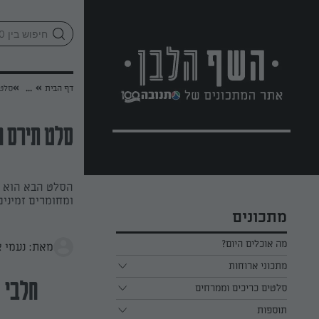
לג
אזור
וכן
חתון
»
»
דף הבית
...
סלט 
סלט תירס מ
הסלט הבא הוא הכ
ומחומרים זמיני
מתכונים
מה אוכלים היום?
מאת: נעמי א
מתכוני ארוחות
ארוחת בוקר
סלטים כריכים וממרחים
חלבי
תוספות
ארוחת צהריים
כל הסלטים כריכים וממרחים