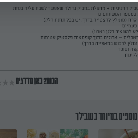
יל החגיגיות + מחצלת במבוק גדולה שאפשר לשבת עליה בנחת
ות כמספר המשתתפים
קרח (מומלץ להצטייד בדרך, יש בכל תחנת דלק)
 פעמיים
לא להשאיר בלגן בטבע)
ומטבלים – ארוזים בתוך קופסאות פלסטיק אטומות
ומלץ לרכוש במאפייה בדרך)
 קפה וסוכר
לקינוח
הכנת? כאן מדרגים
נוספים במיוחד בשבילך