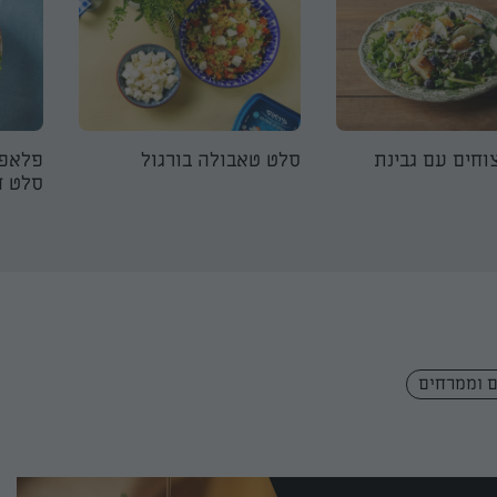
וחים עם גבינת
סלט טאבולה בורגול
פלאפל
סלט ח
ם וממרחים