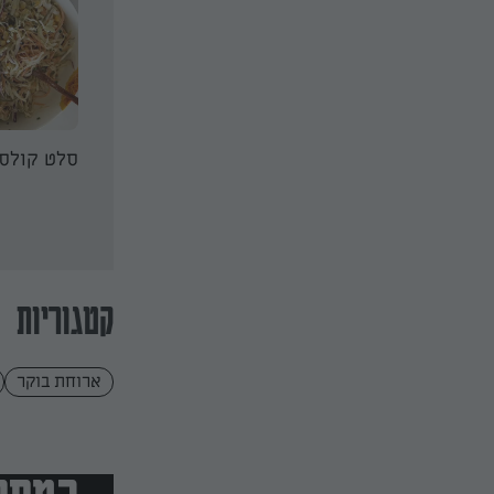
אדמה ברוטב
סלט פסטה קיץ
סלט קולס
קטגוריות
ארוחת בוקר