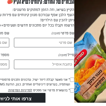
הנבחרים של החודש: קינוחים לשיא הקיץ
הקיץ בשיאו, וזה הזמן למתוקים מרעננים:
השף הלבן אסף עבורכם מגוון קינוחים עם פירות ע
 שמן הזית. כשהשמן חם, מוסיפים את גרעיני התירס ושן השום ומטגנ
ניתן להכין עם הילדים!
פר דקות.
הרשמו וקבלו בכל יום מתכונים חדשים וטעימים>>
שם פרטי
שם מש
(חובה)
 מהחום ומוסיפים את פלפל הצ'ילי החריף, הבצל הירוק ומיץ הלימון
 הטעם.
מייל
מספר ט
(חובה)
ט החם לקערת הגשה ומוסיפים את גבינת הפטה ועלי הכוסברה. טועמי
Opt_In
* אני מאשר קבלת דיוור ישיר, עדכונים ותכנים פרסומי
ושותפיה, בערוצים דיגיטליים ואחרים, כגון, הודעת SMS וואטסאפ, מייל
(חובה)
RegulationsApproved
* בהשארת פרטיי אני מסכים
למדיניות הפרטיות
.
(חובה)
ניק מושלם חוץ מהסלט? הנה כמה דברים שישדרגו לכם את סל הפיקניק