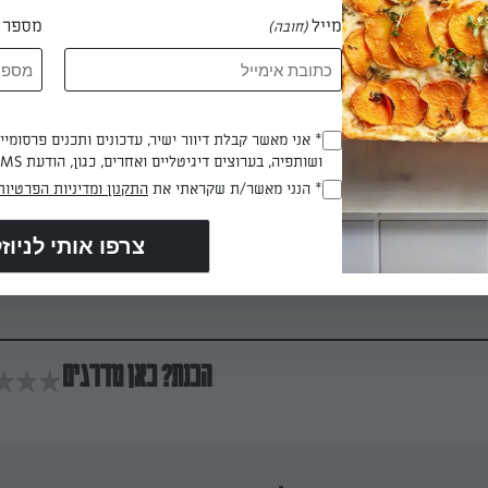
מייל
מספר ט
(חובה)
ם את החסה.
* אני מאשר קבלת דיוור ישיר, עדכונים ותכנים פרסומי
(חובה)
ושותפיה, בערוצים דיגיטליים ואחרים, כגון, הודעת SMS וואטסאפ, מייל
ולה עם קוביות סלק, עלי בייבי ורוטב ויניגרט.
* הנני מאשר/ת שקראתי את
התקנון ומדיניות הפרטיות
(חובה)
ט לצלחת הגשה, מפזרים מלמעלה את גבינת הפטה ומגישים מיד.
הכנת? כאן מדרגים