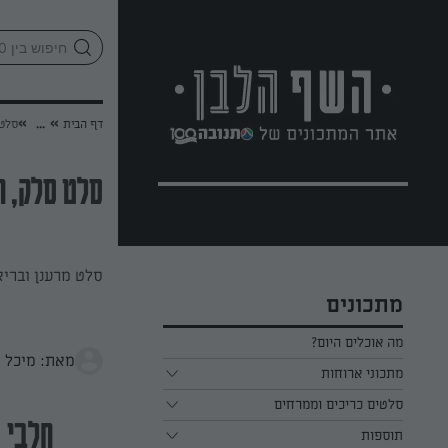
לג
אזור
וכן
חתון
»
»
דף הבית
...
סלט 
סלט סלק, ח
סלט מרענן ובריא
מתכונים
מה אוכלים היום?
מאת: מיכל 
מתכוני ארוחות
ארוחת בוקר
סלטים כריכים וממרחים
חלבי
תוספות
ארוחת צהריים
כל הסלטים כריכים וממרחים