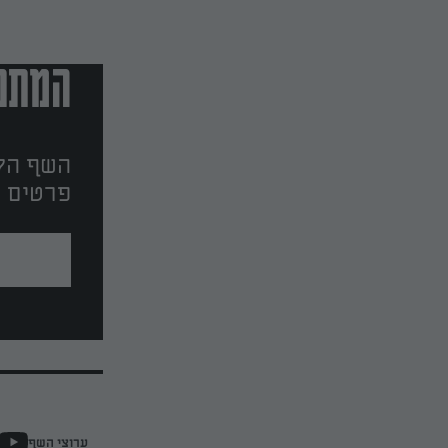
המתכו
השף הלב
פרטים ו
ערוצי השף