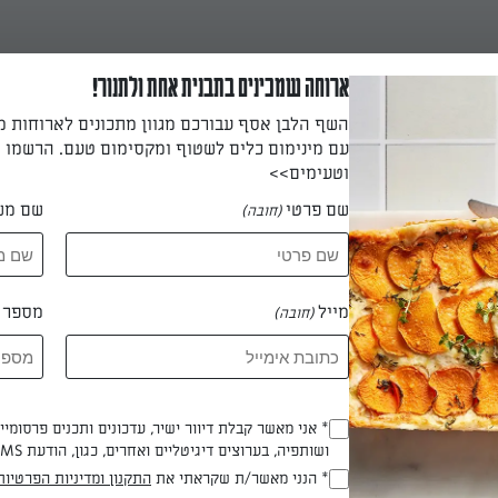
ארוחה שמכינים בתבנית אחת ולתנור!
השף הלבן אסף עבורכם מגוון מתכונים לארוחות 
עם מינימום כלים לשטוף ומקסימום טעם. הרשמו ו
וטעימים>>
שם פרטי
שם מש
(חובה)
 וגבינת פטה עיזים
מייל
מספר ט
(חובה)
משלב חסה, סלק וגבינה
* אני מאשר קבלת דיוור ישיר, עדכונים ותכנים פרסומי
(חובה)
ושותפיה, בערוצים דיגיטליים ואחרים, כגון, הודעת SMS וואטסאפ, מייל
 מיכל האופה
* הנני מאשר/ת שקראתי את
התקנון ומדיניות הפרטיות
(חובה)