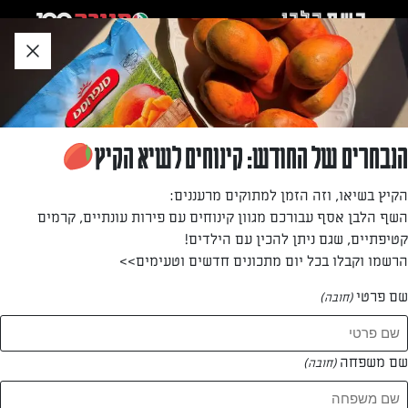
לג
אזור
וכן
חתון
»
»
דף הבית
...
סלט סלק ורוקט בתחמיץ כוסברה וחומץ יין אדום
סלט סלק ורוקט בתחמיץ כוסברה וחומץ יין אדום
הנבחרים של החודש: קינוחים לשיא הקיץ
סלט מרענן בטעם חמצמץ שמשתלב לצד מאפים, כריכים,
הקיץ בשיאו, וזה הזמן למתוקים מרעננים:
פשטידות ועוד
השף הלבן אסף עבורכם מגוון קינוחים עם פירות עונתיים, קרמים
קטיפתיים, שגם ניתן להכין עם הילדים!
מאת: מתכון גולש
הרשמו וקבלו בכל יום מתכונים חדשים וטעימים>>
שם פרטי
(חובה)
שם משפחה
(חובה)