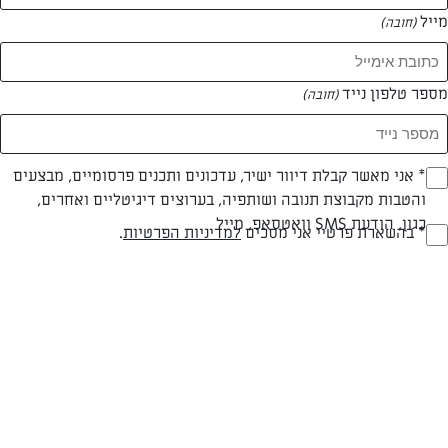
מייל
(חובה)
מספר טלפון נייד
(חובה)
Opt_I
* אני מאשר קבלת דיוור ישיר, עדכונים ותכנים פרסומיים, מבצעים
והטבות מקבוצת תנובה ושותפיה, בערוצים דיגיטליים ואחרים,
(חובה)
כגון, הודעת SMS וואטסאפ, מייל
עד 10 דק
קלה
RegulationsApprove
* בהשארת פרטיי אני מסכים
למדיניות הפרטיות
.
(חובה)
זמן הכנה
רמת מיומנות
המרכיבים ל 4-6 מנות: