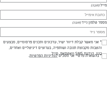
מייל
(חובה)
מספר טלפון נייד
(חובה)
Opt_I
* אני מאשר קבלת דיוור ישיר, עדכונים ותכנים פרסומיים, מבצעים
והטבות מקבוצת תנובה ושותפיה, בערוצים דיגיטליים ואחרים,
(חובה)
כגון, הודעת SMS וואטסאפ, מייל
RegulationsApprove
* בהשארת פרטיי אני מסכים
למדיניות הפרטיות
.
(חובה)
עד 20 דק
קלה
זמן הכנה
רמת מיומנות
המרכיבים ל 2 מנות: