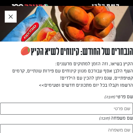
לג
אזור
וכן
חתון
»
»
דף הבית
...
סלט ירקות מוקפץ
סלט ירקות מוקפץ
הנבחרים של החודש: קינוחים לשיא הקיץ
סלט ירקות לא שדרתי שמאתגר את הדמיון הקולינרי.
הקיץ בשיאו, וזה הזמן למתוקים מרעננים:
השף הלבן אסף עבורכם מגוון קינוחים עם פירות עונתיים, קרמים
מאת: ירדן טלר
קטיפתיים, שגם ניתן להכין עם הילדים!
הרשמו וקבלו בכל יום מתכונים חדשים וטעימים>>
שם פרטי
(חובה)
שם משפחה
(חובה)