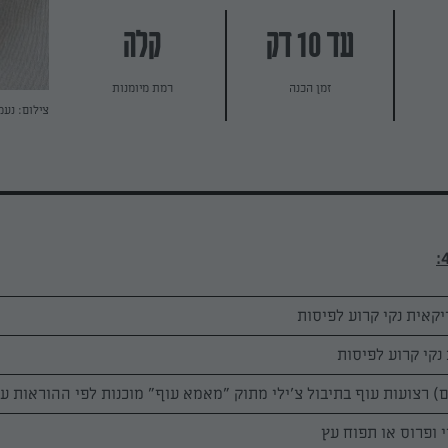
עד 10 דק
קלה
זמן הכנה
רמת מיומנות
צילום: נעמ