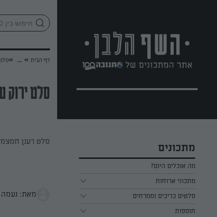
לג
אזור
וכן
חתון
»
»
דף הבית
...
סלט 
סלט ירוק ע
סלט רענן חמצמץ
מתכונים
מה אוכלים היום?
מתכוני ארוחות
מאת: נעמה 
ארוחת בוקר
סלטים כריכים וממרחים
תוספות
ארוחת צהריים
כל הסלטים כריכים וממרחים