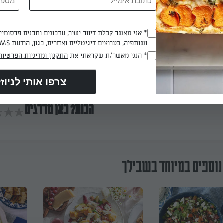
בי הרוטב לצנצנת עם מכסה מתברג. סוגרים ומנערים היטב.
* אני מאשר קבלת דיוור ישיר, עדכונים ותכנים פרסומי
(חובה)
ושותפיה, בערוצים דיגיטליים ואחרים, כגון, הודעת SMS וואטסאפ, מייל
* הנני מאשר/ת שקראתי את
התקנון ומדיניות הפרטיות
(חובה)
יבי הסלט והרוטב לקערה, מערבבים ומגישים.
הכנת? כאן מדרגים
נוספים במיוחד בשבילך