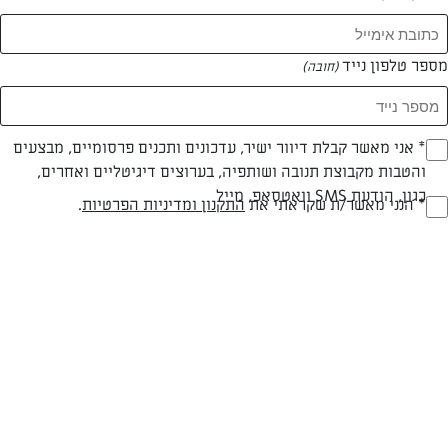
מספר טלפון נייד
(חובה)
* אני מאשר קבלת דיוור ישיר, עדכונים ותכנים פרסומיים, מבצעים
(חובה)
והטבות מקבוצת תנובה ושותפיה, בערוצים דיגיטליים ואחרים,
עד 20 דק
קלה
כגון, הודעת SMS וואטסאפ, מייל
* הנני מאשר/ת שקראתי את
התקנון ומדיניות הפרטיות
.
(חובה)
זמן הכנה
רמת מיומנות
1 קופסא עלי בייבי
1 ראש חסה אייסברג