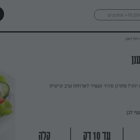
יווני רענן
נן
יווני? פתרון מהיר ועשיר לארוחת ערב קייצית
ף לבן
עד 10 דק
קלה