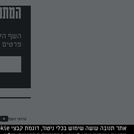
המתכו
השף הלב
פרטים ו
ערוצי השף
אתר תנובה עושה שימוש בכלי ניטור, דוגמת קבצי cookie, של תנובה ושל צדד שלישי. המשך גלישה מהווה הסכמה לשימוש בכלים אלה.