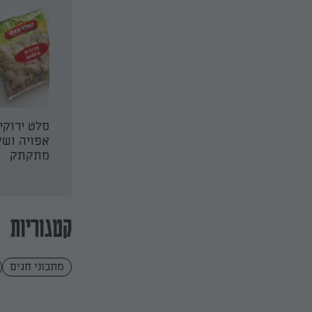
ק מרוקאי של
סלט קוטג׳
סלט ירוקי
אפויה ושק
מתקתק
קטגוריות
מתכוני חגים