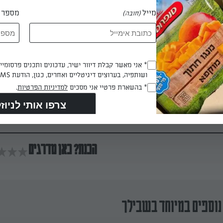
מייל
מספר ט
זיתים, ושמים את קוביות הגבינה על הירקות וביניהם.
(חובה)
יה, בטימין, במלח ופלפל, ויוצקים מעל את החומץ או מיץ הלימון ושמן 
Opt_In
* אני מאשר קבלת דיוור ישיר, עדכונים ותכנים פרסומי
ושותפיה, בערוצים דיגיטליים ואחרים, כגון, הודעת SMS וואטסאפ, מייל
(חובה)
RegulationsApproved
* בהשארת פרטיי אני מסכים
למדיניות הפרטיות
.
 דקות
(חובה)
הכנת? כאן מדרגים
נוספים במיוחד בשבילך