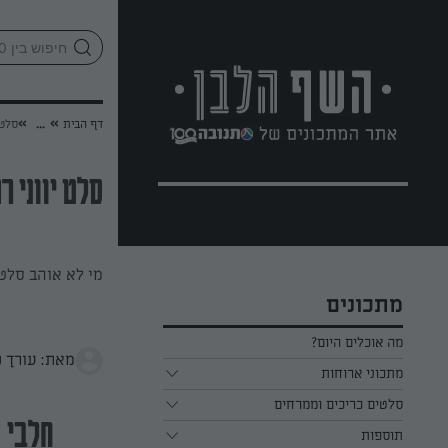
לג
אזור
וכן
חתון
»
»
דף הבית
...
סלט 
סלט יווני רע
מי לא אוהב סלט 
מתכונים
מה אוכלים היום?
מאת: עורך ש
מתכוני ארוחות
ארוחת בוקר
סלטים כריכים וממרחים
חלבי
תוספות
ארוחת צהריים
כל הסלטים כריכים וממרחים