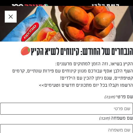
לג
אזור
וכן
חתון
»
»
דף הבית
...
סלט טופו אסייאתי עם גזרים צבעוניים
סלט טופו אסייאתי עם גזרים צבעוניים
הנבחרים של החודש: קינוחים לשיא הקיץ
בדיוק כמו הסלט שאכלתם במסעדה האסייתית! בואו ללמוד
הקיץ בשיאו, וזה הזמן למתוקים מרעננים:
להכין סלט מלא בטעמים ומרענן עם קוביות טופו וגזרים צבעוניים
השף הלבן אסף עבורכם מגוון קינוחים עם פירות עונתיים, קרמים
קטיפתיים, שגם ניתן להכין עם הילדים!
מאת: אריאל בן חמו
הרשמו וקבלו בכל יום מתכונים חדשים וטעימים>>
שם פרטי
(חובה)
שם משפחה
(חובה)