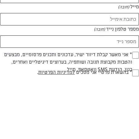
מייל
(חובה)
מספר טלפון נייד
(חובה)
צילום: אריאל בן חמו
עיצוב: אריאל בן חמו
Opt_I
* אני מאשר קבלת דיוור ישיר, עדכונים ותכנים פרסומיים, מבצעים
והטבות מקבוצת תנובה ושותפיה, בערוצים דיגיטליים ואחרים,
(חובה)
כגון, הודעת SMS וואטסאפ, מייל
פרווה
עד 40 דק
קלה
RegulationsApprove
* בהשארת פרטיי אני מסכים
למדיניות הפרטיות
.
(חובה)
סוג מתכון
זמן הכנה
רמת מיומנות
המרכיבים ל 5:
רוטב: