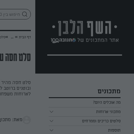
לג
אזור
וכן
חתון
»
»
דף הבית
...
סלט 
סלט חסה עם
סלט חסה מהיר ו
ובוטנים ברוטב ל
מתכונים
לארוחות משפחתי
מה אוכלים היום?
מתכוני ארוחות
מאת: מתכון 
ארוחת בוקר
סלטים כריכים וממרחים
תוספות
ארוחת צהריים
כל הסלטים כריכים וממרחים