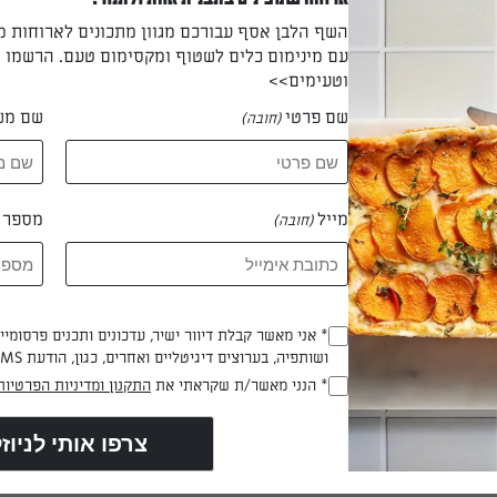
השף הלבן אסף עבורכם מגוון מתכונים לארוחות 
עם מינימום כלים לשטוף ומקסימום טעם. הרשמו ו
 בקערה רחבה ומעליה את העגבניות.
וטעימים>>
שם פרטי
שם מש
(חובה)
הבוטנים.
מייל
מספר ט
(חובה)
השום וכותשים אותן.
* אני מאשר קבלת דיוור ישיר, עדכונים ותכנים פרסומי
(חובה)
ושותפיה, בערוצים דיגיטליים ואחרים, כגון, הודעת SMS וואטסאפ, מייל
ומרי הרוטב ביחד ומפזרים באופן אחיד על הירקות, לפני ההגשה.
* הנני מאשר/ת שקראתי את
התקנון ומדיניות הפרטיות
(חובה)