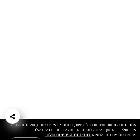
המתכונים הכי טעימים במקום אחד!
השף הלבן אסף עבורכם מתכונים חלומיים לחורף
מפנק! השאירו פרטים וקבלו מתכונים חדשים בכל
יום>>
צרפו אותי לניוזלטר
ערוצי השף
מדיניות
מפת אתר
שאלות
יצירת קשר
תנאי שימוש
פרטיות
ותשובות
הצהרת נגישות
אתר תנובה עושה שימוש בכלי ניטור, דוגמת קבצי cookie, של תנובה ושל
צדד שלישי. המשך גלישה מהווה הסכמה לשימוש בכלים אלה.
פרטים נוספים ניתן למצוא
במדיניות הפרטיות שלנו.