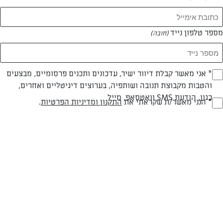
מספר טלפון נייד
(חובה)
צילום: שפית ליטל ארזי
עיצוב: שפית ליטל ארזי
* אני מאשר קבלת דיוור ישיר, עדכונים ותכנים פרסומיים, מבצעים
(חובה)
והטבות מקבוצת תנובה ושותפיה, בערוצים דיגיטליים ואחרים,
פרווה
עד 10 דק
קלה
כגון, הודעת SMS וואטסאפ, מייל
* הנני מאשר/ת שקראתי את
התקנון ומדיניות הפרטיות
.
(חובה)
סוג מתכון
זמן הכנה
רמת מיומנות
המרכיבים ל 5:
6 ביצים קשות קצוצות גס
250 גרם תירס סנפרוסט מבושל לפי הוראות יצרן