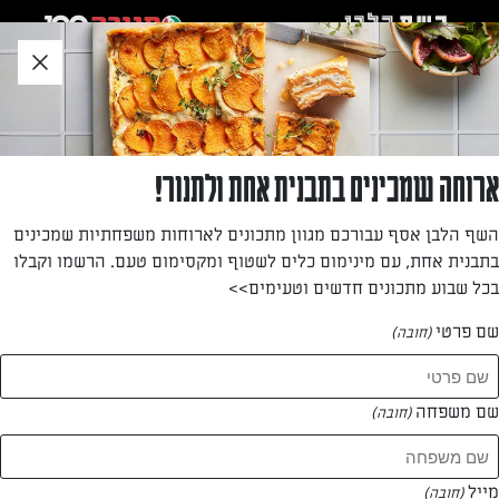
לג
אזור
וכן
חתון
»
»
דף הבית
...
סלט ביצים ותירס
סלט ביצים ותירס
ארוחה שמכינים בתבנית אחת ולתנור!
סלט ביצים ותירס
השף הלבן אסף עבורכם מגוון מתכונים לארוחות משפחתיות שמכינים
בתבנית אחת, עם מינימום כלים לשטוף ומקסימום טעם. הרשמו וקבלו
מאת: שפית ליטל ארזי
בכל שבוע מתכונים חדשים וטעימים>>
שם פרטי
(חובה)
שם משפחה
(חובה)
מייל
(חובה)