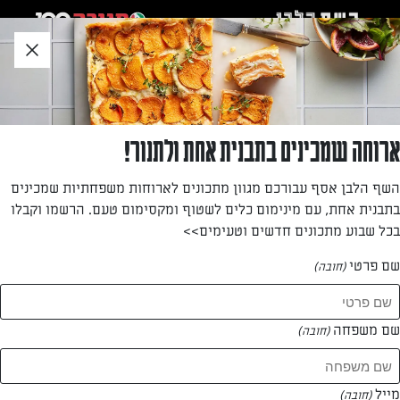
לג
אזור
וכן
חתון
»
»
דף הבית
...
סלט בורגול, שעועית אדומה וגבינה צפתית
סלט בורגול, שעועית אדומה וגבינה צפתית
ארוחה שמכינים בתבנית אחת ולתנור!
סלט עשיר ונהדר בטעם רענן, שיש בו כל מה שצריך כדי לשבוע:
השף הלבן אסף עבורכם מגוון מתכונים לארוחות משפחתיות שמכינים
דגנים, קטניות, גבינה ועשבי תיבול. מתאים להגשה כמנת פתיחה
בתבנית אחת, עם מינימום כלים לשטוף ומקסימום טעם. הרשמו וקבלו
או כמנה עיקרית בארוחה קלה
בכל שבוע מתכונים חדשים וטעימים>>
מאת: דנית סלומון
שם פרטי
(חובה)
שם משפחה
(חובה)
מייל
(חובה)