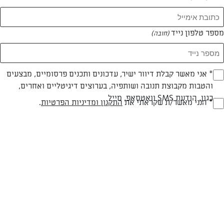
מספר טלפון נייד
(חובה)
* אני מאשר קבלת דיוור ישיר, עדכונים ותכנים פרסומיים, מבצעים
(חובה)
צילום: יהודה סלומון
עיצוב: יהודה סלומון
והטבות מקבוצת תנובה ושותפיה, בערוצים דיגיטליים ואחרים,
כגון, הודעת SMS וואטסאפ, מייל
* הנני מאשר/ת שקראתי את
התקנון ומדיניות הפרטיות
.
(חובה)
חלבי
עד 20 דק
בינונית
סוג מתכון
זמן הכנה
רמת מיומנות
המרכיבים ל 4: