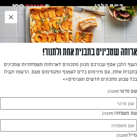
לג
אזור
וכן
חתון
»
»
דף הבית
...
כריך טבעוני עם חביתת טופו וירקות
כריך טבעוני עם חביתת טופו וירקות
ארוחה שמכינים בתבנית אחת ולתנור!
כריך טבעוני שיש בו כל מה שצריך בארוחה מאוזנת: חלבון (קמח
השף הלבן אסף עבורכם מגוון מתכונים לארוחות משפחתיות שמכינים
עדשים וטופו) פחמימות (לחם) וירקות. ארוחת עשר מושלמת
בתבנית אחת, עם מינימום כלים לשטוף ומקסימום טעם. הרשמו וקבלו
לבית הספר, שגם ההורים ישמחו להכין לעצמם לעבודה
בכל שבוע מתכונים חדשים וטעימים>>
מאת: נעמה רן
שם פרטי
(חובה)
שם משפחה
(חובה)
מייל
(חובה)