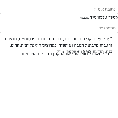
מספר טלפון נייד
(חובה)
צילום: נעמה רן
* אני מאשר קבלת דיוור ישיר, עדכונים ותכנים פרסומיים, מבצעים
(חובה)
והטבות מקבוצת תנובה ושותפיה, בערוצים דיגיטליים ואחרים,
כגון, הודעת SMS וואטסאפ, מייל
* הנני מאשר/ת שקראתי את
התקנון ומדיניות הפרטיות
.
(חובה)
פרווה
עד 20 דק
קלה
סוג מתכון
זמן הכנה
רמת מיומנות
המרכיבים ל 2-4 כריכים:
1+1 כף שמן זית