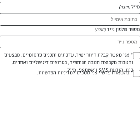
מייל
(חובה)
מספר טלפון נייד
(חובה)
Opt_I
* אני מאשר קבלת דיוור ישיר, עדכונים ותכנים פרסומיים, מבצעים
והטבות מקבוצת תנובה ושותפיה, בערוצים דיגיטליים ואחרים,
(חובה)
חלבי
עד 40 דק
קלה
כגון, הודעת SMS וואטסאפ, מייל
RegulationsApprove
* בהשארת פרטיי אני מסכים
למדיניות הפרטיות
.
(חובה)
סוג מתכון
זמן הכנה
רמת מיומנות
המרכיבים ל שמונה מנות גדולות:
לבצק: