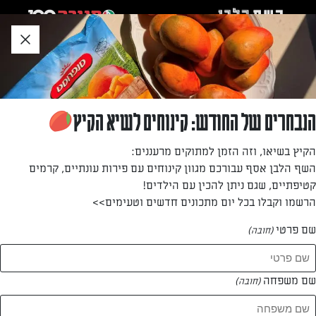
לג
אזור
וכן
חתון
»
»
דף הבית
...
קיש עגבניות שרי, גבינת חמד וגרעיני דלעת
קיש עגבניות שרי, גבינת חמד וגרעיני דלעת
הנבחרים של החודש: קינוחים לשיא הקיץ
מאפה חגיגי לאירוח, שמשלב בין בצק פריך, גבינה כפרית מלוחה
הקיץ בשיאו, וזה הזמן למתוקים מרעננים:
משגעת, עגבניות שרי עסיסיות וגרעיני דלעת פריכים – הקיש
השף הלבן אסף עבורכם מגוון קינוחים עם פירות עונתיים, קרמים
הזה יגרור קריאות התפעלות מאורחיכם, פשוט מעדן
קטיפתיים, שגם ניתן להכין עם הילדים!
הרשמו וקבלו בכל יום מתכונים חדשים וטעימים>>
מאת: יעל גרטי
שם פרטי
(חובה)
שם משפחה
(חובה)