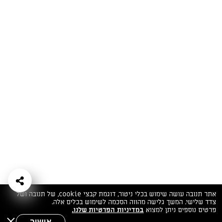
המתכונים הכי טעימים במקום אחד!
השף הלבן אסף עבורכם מתכונים חלומיים לחורף
מפנק! השאירו פרטים וקבלו מתכונים חדשים בכל
יום>>
צרפו אותי לניוזלטר
ערוצי השף
מדיניות
מפת אתר
שאלות
יצירת קשר
תנאי שימוש
פרטיות
ותשובות
הצהרת נגישות
אתר תנובה עושה שימוש בכלי ניטור, דוגמת קבצי cookie, של תנובה ושל
צדד שלישי. המשך גלישה מהווה הסכמה לשימוש בכלים אלה.
פרטים נוספים ניתן למצוא
במדיניות הפרטיות שלנו.
אישור