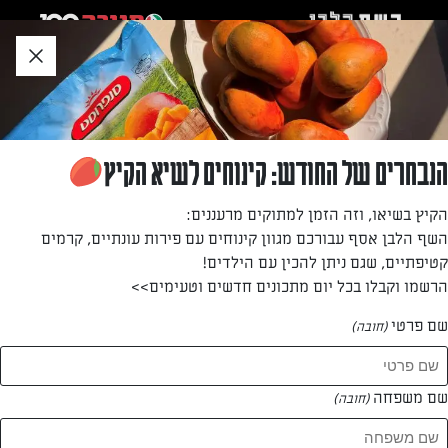
לג
אזור
וכן
חתון
»
»
דף הבית
...
פשטידת בצל טבעונית
פשטידת בצל טבעונית
הנבחרים של החודש: קינוחים לשיא הקיץ
האורחים בדרך? קבלו מתכון מצוין לפשטידת בצל טבעונית
הקיץ בשיאו, וזה הזמן למתוקים מרעננים:
טעימה במיוחד. מומלץ לשלב כמה סוגי בצלים, אבל גם אם תכינו
השף הלבן אסף עבורכם מגוון קינוחים עם פירות עונתיים, קרמים
אותה מבצל רגיל בלבד היא תהיה מצויינת
קטיפתיים, שגם ניתן להכין עם הילדים!
הרשמו וקבלו בכל יום מתכונים חדשים וטעימים>>
מאת: נעמה רן
שם פרטי
(חובה)
שם משפחה
(חובה)