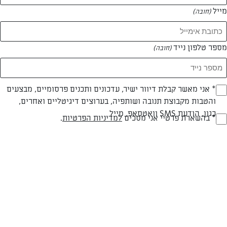
מייל
(חובה)
מספר טלפון נייד
(חובה)
Opt_I
* אני מאשר קבלת דיוור ישיר, עדכונים ותכנים פרסומיים, מבצעים
צילום: נעמה רן
עיצוב: נעמה רן
והטבות מקבוצת תנובה ושותפיה, בערוצים דיגיטליים ואחרים,
(חובה)
כגון, הודעת SMS וואטסאפ, מייל
RegulationsApprove
* בהשארת פרטיי אני מסכים
למדיניות הפרטיות
.
פרווה
עד 20 דק
קלה
(חובה)
סוג מתכון
זמן הכנה
רמת מיומנות
המרכיבים ל 6 מנות: