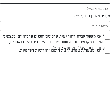
מספר טלפון נייד
(חובה)
* אני מאשר קבלת דיוור ישיר, עדכונים ותכנים פרסומיים, מבצעים
(חובה)
והטבות מקבוצת תנובה ושותפיה, בערוצים דיגיטליים ואחרים,
כגון, הודעת SMS וואטסאפ, מייל
* הנני מאשר/ת שקראתי את
התקנון ומדיניות הפרטיות
.
(חובה)
חלבי
מעל שעה
קלה
סוג מתכון
זמן הכנה
רמת מיומנות