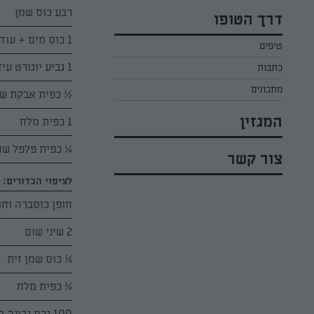
כל הקינוחים לפסח
אפרת ליכטנשטט
רבע כוס שמן
דרך הטופו
סלטים לפסח
קארין בנולול
1 כוס מים + עוד כמה כפות לפי הצורך
טיפים
עוגיות לפסח
מירי כהן
1 גביע יוגורט עיזים "פיראוס"
כתבות
רובי מיכאל
מתכונים
½ כפית אבקת ש
המגזין
1 כפית מלח
¼ כפית פלפל שח
צור קשר
לציפוי הכדורים:
חופן כוסברה וחופן 
2 שיני שום
¼ כוס שמן זית
¼ כפית מלח
100 גרם גבינה בולגרית 5% "פיראוס", מפוררת