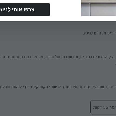
יוצרים מהבצק שתפח כדורים קטנים בקוטר 2-3 ס״מ (בידיים משומנות). מגלג
ניחים בתוך התבנית בצורה אוורירית בלי למעוך - לתת מקום לבצק לת
רים מפזרים גבינה.
הפך לכדורים בתבנית, עם שכבות של גבינה, מכסים במגבת ומתפיחים ח
ים 40-55 דקות עד שהבצק זהוב ומעט שחום. אפשר לתקוע קיסם כדי לראות שהלח
 דקות