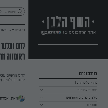
לג
אזור
וכן
חתון
»
»
דף הבית
...
לחם 
לחם נתלש ע
ראשונה מר
מתכונים
לחם מרשים שכיף 
אותה בסלטים (או
מה אוכלים היום?
מתכוני ארוחות
ארוחת בוקר
סלטים כריכים וממרחים
מאת: אפרת 
תוספות
ארוחת צהריים
כל הסלטים כריכים וממרחים