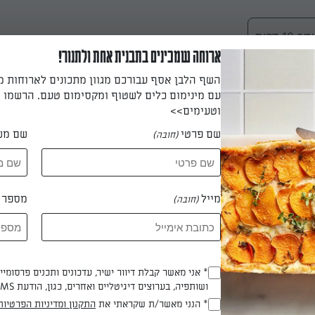
 דקות
ארוחה שמכינים בתבנית אחת ולתנור!
השף הלבן אסף עבורכם מגוון מתכונים לארוחות 
עם מינימום כלים לשטוף ומקסימום טעם. הרשמו ו
וטעימים>>
י: במעבד מזון קטן טוחנים ביחד כוסברה, פטרוזיליה, שום, שמן זית ו
שם פרטי
שם מש
(חובה)
ינה בקערה קטנה.
מייל
מספר ט
(חובה)
ת ומחממים תנור ל-180 מעלות טורבו.
* אני מאשר קבלת דיוור ישיר, עדכונים ותכנים פרסומי
(חובה)
ושותפיה, בערוצים דיגיטליים ואחרים, כגון, הודעת SMS וואטסאפ, מייל
* הנני מאשר/ת שקראתי את
התקנון ומדיניות הפרטיות
(חובה)