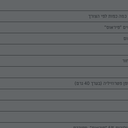
ום
ור
פטרוזיליה (בערך 40 גרם)