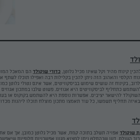
לד
כין קינוח מהיר וקל שאינו מכיל גלוטן,
כדורי שוקולד
הם המאכל המו
וח הקלסי והאהוב הזה ניתן להכין בקלילות רבה ואפילו תוכלו לשתף א
לרוב, בקינוח זה עושים שימוש בביסקוויטים, אשר אינם נטולי גלוטן כמו
שתמש כתחליף לביסקוויטים היא אגוזים. פשוט שלבו במתכון אגוזים ט
השוקולד להישאר יציבים. אפשרות נוספת היא להשתמש בקוקוס או בעוג
באיזה תחליף תשמשו, כל עוד תאמצו מתכון מוצלח תוכלו ליהנות מכדור
לד
ת שוקולד
אפויה תשלב בתוכה קמח, אשר מכיל גלוטן כמובן. אך אם את
רוב העולם, דעו שבהחלט ניתן למצוא מגוון אפשרויות חלופיות שיאפשרו