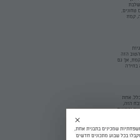
שלבת
 טחונים,
, קמח
יות
הטוב הזה
קמח, אך גם
 בחירה
לל. אחת
בח הזה,
שים נרתעים
פנו
משפחתיות שמכינים בתבנית אחת,
. מרכיבים
קבלו בכל שבוע מתכונים חדשים
עו מהרתחה