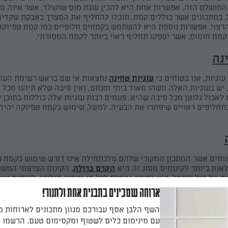
 המושלם הזה. אפשרות אחת היא להכין עוגת מוס שוקולד, אשר אינה מ
. במתכונים אשר כוללים קמח, תוכלו להחליף את המצרך באבקת שקדים
צוי. אפשרות נוספת היא להשתמש בקמחים חלופיים כמו קמח טפיוקה
קמח חומוס, אשר יספקו תחליף ראוי ביותר לקמח המסורתי.
נה
וגיות, אנו בטוחים כי
עוגיות טחינה
נמצאות אי שם בראש רשימת העוג
יש בעוגיות האלה משהו מאוד ביתי ומנחם, ואין סיבה שלא תיהנו מכל 
 לאכול גלוטן מכל סיבה שהיא. פעמים רבות עוגיות אלה כוללות בתוכן 
בתחליפים ראויים שיפתרו את הבעיה. למשל, שימוש בקמח טפיוקה יהיה
נוחים אשר המתכון המקורי שלהם מלכתחילה אינו דורש שימוש בקמח כ
אות ביותר לקינוחים מסוג זה היא
הקרם ברולה
.
הקינוח הצרפתי המשו
של וניל וקרמל, הוא בחירה נהדרת לכל מי שנמנע מגלוטן. לעיתים אנ
זה בבית, מחשש שמדובר בתהליך הכנה מורכב. כדי להפיג את החשש אס
ארוחה שמכינים בתבנית אחת ולתנור!
ים מצוינים שיסייעו לכם בתהליך.
השף הלבן אסף עבורכם מגוון מתכונים לארוחות 
עזור לכם להשיג תוצאה מנצחת הוא להשתמש במרכיבים באיכות גבוהה
עם מינימום כלים לשטוף ומקסימום טעם. הרשמו ו
 לכם להשיג טעמים איכותיים בקלות. טיפ נוסף, בעת בישול הקרם הימנ