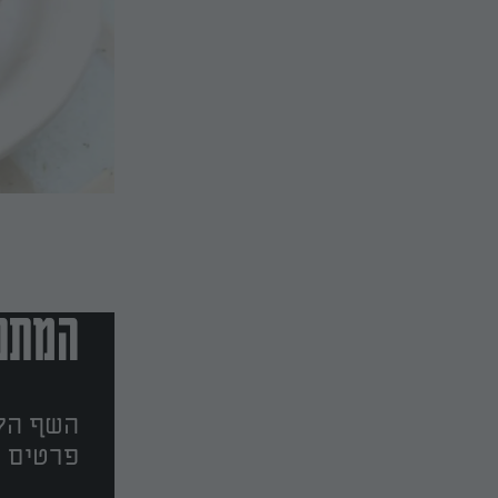
המתכו
השף הלב
פרטים ו